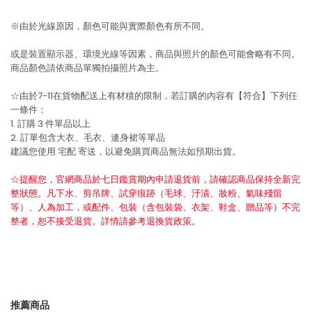
※由於光線原因，顏色可能與實際顏色有所不同。
或是裝置顯示器、環境光線等因素，商品與照片的顏色可能會略有不同。
商品顏色請依商品單獨拍攝照片為主。
☆由於7-11在貨物配送上有材積的限制，若訂購的內容有【符合】下列任
一條件：
1. 訂購 3 件單品以上
2. 訂單包含大衣、毛衣、連身裙等單品
建議您使用
宅配
寄送，以避免購買商品無法如預期出貨。
☆提醒您，官網商品於七日鑑賞期內申請退貨前，請確認商品保持全新完
整狀態。凡下水、剪吊牌、試穿痕跡（毛球、汙漬、妝粉、氣味殘留
等）、人為加工，或配件、包裝（含包裝袋、衣架、鞋盒、贈品等）不完
整者，恕不接受退貨。詳情請參考退換貨政策。
推薦商品