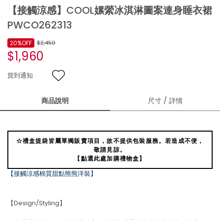
【接觸涼感】COOL嫘縈冰淇淋圖案連身睡衣裙
PWCO262313
20%OFF
$2,450
$1,960
貨到通知
商品說明
尺寸 / 詳情
☆禮盒提袋皆屬單獨販賣項目，故不提供包裝服務。若造成不便，
敬請見諒。
【點選此處加購禮物盒】
【接觸涼感棉質甜點熊熊洋裝】
【Design/Styling】