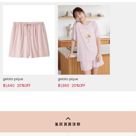
gelato pique
gelato pique
$1,440
20%OFF
$1,360
20%OFF
返回頁面頂部