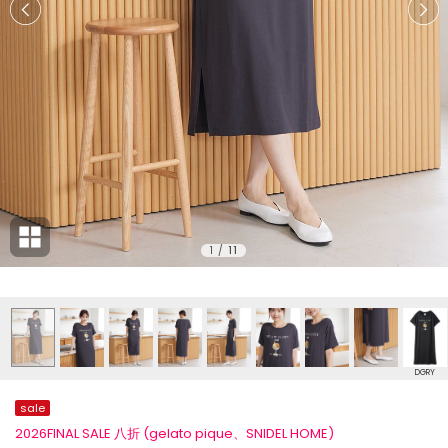
1
/
11
DGRY
sale
2026FINAL SALE 八折 (gelato pique、SNIDEL HOME)