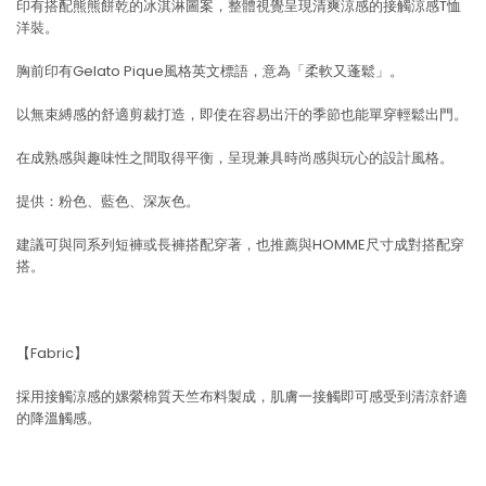
印有搭配熊熊餅乾的冰淇淋圖案，整體視覺呈現清爽涼感的接觸涼感T恤
洋裝。
胸前印有Gelato Pique風格英文標語，意為「柔軟又蓬鬆」。
以無束縛感的舒適剪裁打造，即使在容易出汗的季節也能單穿輕鬆出門。
在成熟感與趣味性之間取得平衡，呈現兼具時尚感與玩心的設計風格。
提供：粉色、藍色、深灰色。
建議可與同系列短褲或長褲搭配穿著，也推薦與HOMME尺寸成對搭配穿
搭。
【Fabric】
採用接觸涼感的嫘縈棉質天竺布料製成，肌膚一接觸即可感受到清涼舒適
的降溫觸感。