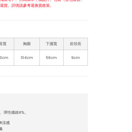
退貨。詳情請參考退換貨政策。
肩寬
胸圍
下擺寬
前領長
50cm
104cm
56cm
9cm
%、彈性纖維8%。
AR涼感
恤