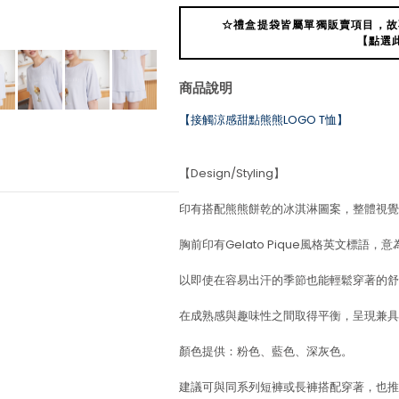
☆禮盒提袋皆屬單獨販賣項目，故
【點選
商品說明
【接觸涼感甜點熊熊LOGO T恤】
【Design/Styling】
印有搭配熊熊餅乾的冰淇淋圖案，整體視覺
胸前印有Gelato Pique風格英文標語
以即使在容易出汗的季節也能輕鬆穿著的舒
在成熟感與趣味性之間取得平衡，呈現兼具
顏色提供：粉色、藍色、深灰色。
建議可與同系列短褲或長褲搭配穿著，也推