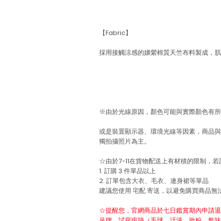
【Fabric】
採用接觸涼感的嫘縈棉質天竺布料製成，肌
※由於光線原因，顏色可能與實際顏色有所
或是裝置顯示器、環境光線等因素，商品與
獨拍攝照片為主。
☆由於7-11在貨物配送上有材積的限制，
1. 訂購 3 件單品以上
2. 訂單包含大衣、毛衣、連身裙等單品
建議您使用
宅配
寄送，以避免購買商品無
☆提醒您，官網商品於七日鑑賞期內申請退
吊牌、試穿痕跡（毛球、汙漬、妝粉、氣味