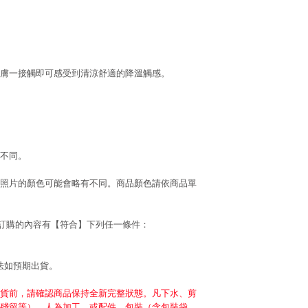
膚一接觸即可感受到清涼舒適的降溫觸感。
不同。
照片的顏色可能會略有不同。商品顏色請依商品單
若訂購的內容有【符合】下列任一條件：
法如預期出貨。
貨前，請確認商品保持全新完整狀態。凡下水、剪
殘留等）、人為加工，或配件、包裝（含包裝袋、