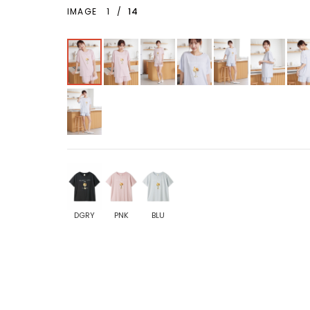
IMAGE
1
/
14
DGRY
PNK
BLU