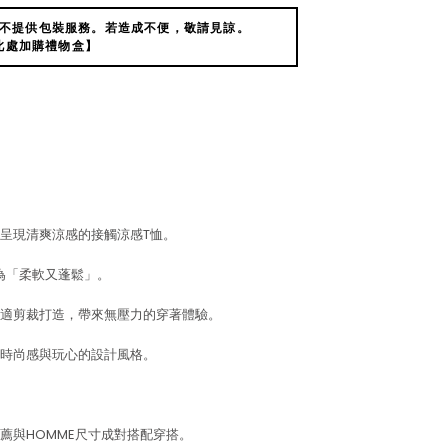
不提供包裝服務。若造成不便，敬請見諒。
此處加購禮物盒】
呈現清爽涼感的接觸涼感T恤。
，意為「柔軟又蓬鬆」。
適剪裁打造，帶來無壓力的穿著體驗。
時尚感與玩心的設計風格。
薦與HOMME尺寸成對搭配穿搭。