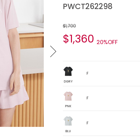
PWCT262298
$1,700
$1,360
20%OFF
F
DGRY
F
PNK
F
BLU