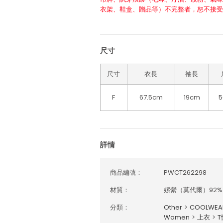
衣架、鞋盒、贈品等）不完整者，恕不接受
尺寸
尺寸
衣長
袖長
F
67.5cm
19cm
詳情
商品編號：
PWCT262298
材質：
嫘縈（莫代爾）92
分類：
Other
>
COOLWE
Women
>
上衣
>
T