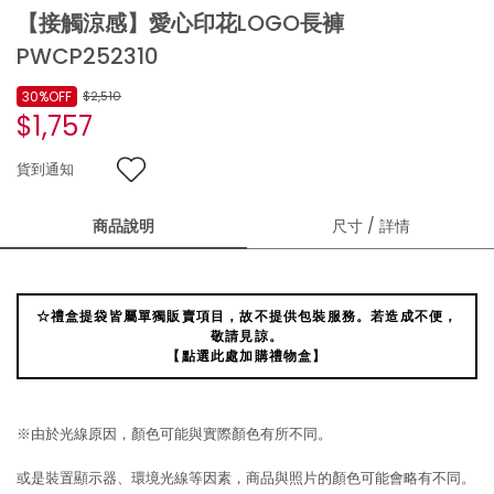
【接觸涼感】愛心印花LOGO長褲
PWCP252310
30%OFF
$2,510
$1,757
貨到通知
商品說明
尺寸 / 詳情
☆禮盒提袋皆屬單獨販賣項目，故不提供包裝服務。若造成不便，
敬請見諒。
【點選此處加購禮物盒】
※由於光線原因，顏色可能與實際顏色有所不同。
或是裝置顯示器、環境光線等因素，商品與照片的顏色可能會略有不同。