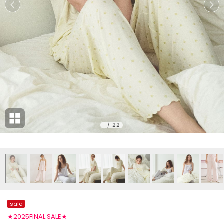
1
/
22
sale
★2025FINAL SALE★