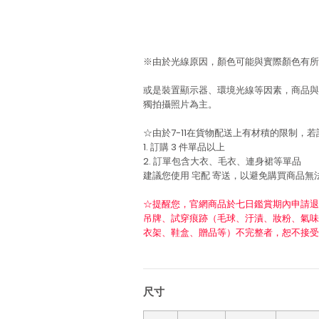
※由於光線原因，顏色可能與實際顏色有所
或是裝置顯示器、環境光線等因素，商品與
獨拍攝照片為主。
☆由於7-11在貨物配送上有材積的限制，
1. 訂購 3 件單品以上
2. 訂單包含大衣、毛衣、連身裙等單品
建議您使用
宅配
寄送，以避免購買商品無
☆提醒您，官網商品於七日鑑賞期內申請退
吊牌、試穿痕跡（毛球、汙漬、妝粉、氣味
衣架、鞋盒、贈品等）不完整者，恕不接受
尺寸