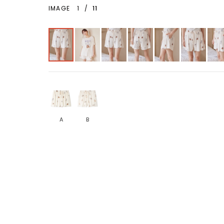
IMAGE
1
/
11
A
B