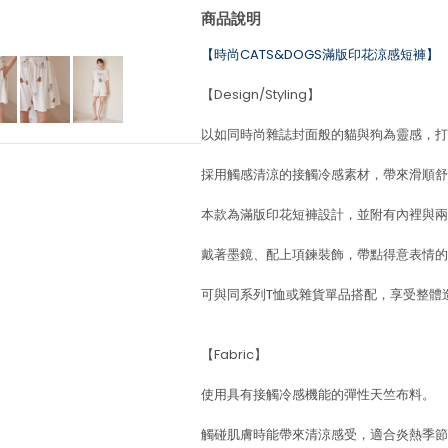
商品說明
【時尚CATS&DOGS滿版印花涼感短褲】
【Design/Styling】
以如同時尚雜誌封面般的貓與狗為靈感，打造
採用觸感清涼的接觸冷感素材，帶來滑順舒
本款為滿版印花短褲設計，並附有內裡與兩
戴著墨鏡、配上項鍊裝飾，帶點得意表情的
可與同系列T恤或雜貨單品搭配，享受整體
【Fabric】
使用具有接觸冷感機能的彈性天竺布料。
觸碰肌膚時能帶來清涼感受，適合炎熱季節