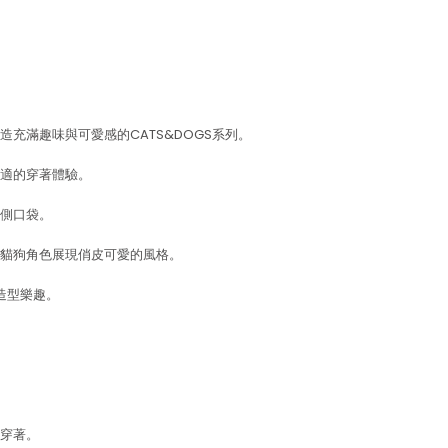
充滿趣味與可愛感的CATS&DOGS系列。
適的穿著體驗。
側口袋。
貓狗角色展現俏皮可愛的風格。
造型樂趣。
穿著。