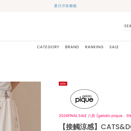
夏日洋裝圖鑑
CATEGORY
BRAND
RANKING
SALE
sale
2026FINAL SALE 八折 (gelato pique、SN
【接觸涼感】CATS&