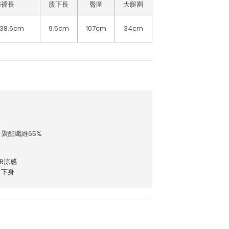
褲襠長
股下長
臀圍
大腿圍
/38.6cm
9.5cm
107cm
34cm
聚酯纖維65%
AR涼感
下身