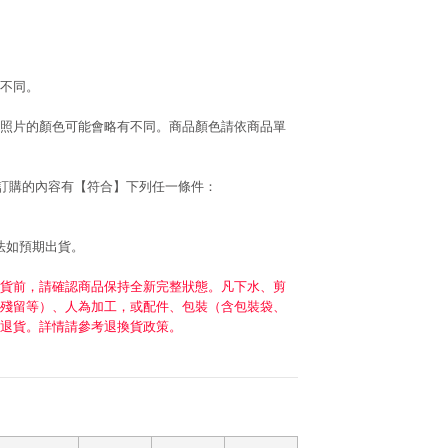
不同。
照片的顏色可能會略有不同。商品顏色請依商品單
若訂購的內容有【符合】下列任一條件：
法如預期出貨。
貨前，請確認商品保持全新完整狀態。凡下水、剪
殘留等）、人為加工，或配件、包裝（含包裝袋、
退貨。詳情請參考退換貨政策。