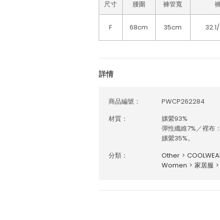
尺寸
腰圍
褲管寬
F
68cm
35cm
32.1
詳情
商品編號：
PWCP262284
材質：
嫘縈93%
彈性纖維7%／裡布：
嫘縈35%。
分類：
Other
>
COOLWE
Women
>
家居服
>