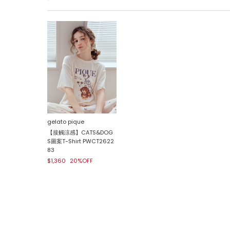
gelato pique
【接觸涼感】CATS&DOG
S圖案T-Shirt PWCT2622
83
$1,360
20%OFF