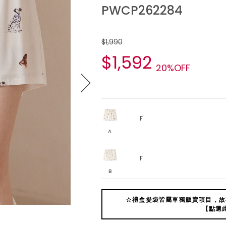
PWCP262284
$1,990
$1,592
20%OFF
F
A
F
B
☆禮盒提袋皆屬單獨販賣項目，故
【點選