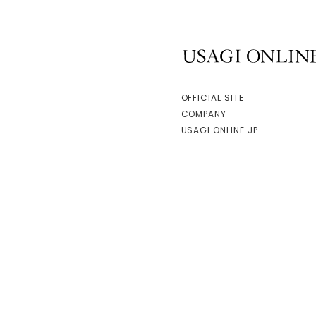
USAGI ONLINE
OFFICIAL SITE
COMPANY
USAGI ONLINE JP
facebook
instagram
Copyright © mash style lab(taiwan) Co.,Ltd. All Rights Reserved.