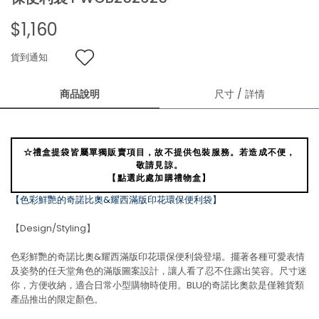
$1,160
貨到通知
商品說明
尺寸 / 詳情
☆禮盒提袋皆屬單獨販賣項目，故不提供包裝服務。若造成不便，
敬請見諒。
【點選此處加購禮物盒】
【色彩鮮艷的奇諾比奧&耀西滿版印花環保便利袋】
【Design/Styling】
色彩鮮艷的奇諾比奧&耀西滿版印花環保便利袋登場。擺著各種可愛表情
及姿勢的任天堂角色的滿版圖案設計，讓人看了忍不住露出笑容。尺寸迷
你，方便收納，適合日常小型購物時使用。BLU的奇諾比奧款是僅雜貨類
產品推出的限定顏色。