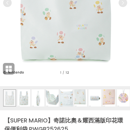
1
/
12
【SUPER MARIO】奇諾比奧＆耀西滿版印花環
保便利袋 PWGB252625