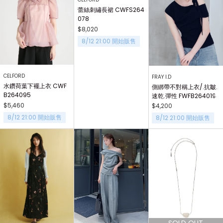
蕾絲刺繡長裙 CWFS264
078
$8,020
8/12 21:00 開始販售
CELFORD
FRAY I.D
水鑽荷葉下襬上衣 CWF
側綁帶不對稱上衣/.抗皺.
B264095
速乾.彈性 FWFB264019
$5,460
$4,200
8/12 21:00 開始販售
8/12 21:00 開始販售