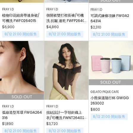
FRAY I.D
FRAY I.D
FRAY I.D
植物印花細肩帶連身裙/
側開衩雙打褶長褲/可機
可調式鍊條項鍊 FWGA2
可機洗 FWFO264015
洗.抗皺.速乾 FWFP2640
64314
06
$6,900
$4,860
$2,310
8/12 21:00 開始販售
8/12 21:00 開始販售
8/12 21:00 開始販售
GELATO PIQUE CAFE
小熊保溫隨行杯 GWGG
263002
FRAY I.D
FRAY I.D
$800
弧線造型耳環 FWGA264
扭結設計一字領針織上
8/12 21:00 開始販售
316
衣/可機洗 FWNT26402
8
$1,890
$3,720
8/12 21:00 開始販售
8/12 21:00 開始販售