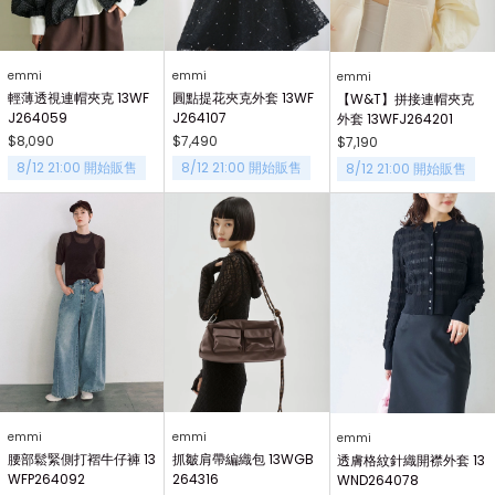
emmi
emmi
emmi
輕薄透視連帽夾克 13WF
圓點提花夾克外套 13WF
【W&T】拼接連帽夾克
J264059
J264107
外套 13WFJ264201
$8,090
$7,490
$7,190
8/12 21:00 開始販售
8/12 21:00 開始販售
8/12 21:00 開始販售
emmi
emmi
emmi
腰部鬆緊側打褶牛仔褲 13
抓皺肩帶編織包 13WGB
透膚格紋針織開襟外套 13
WFP264092
264316
WND264078