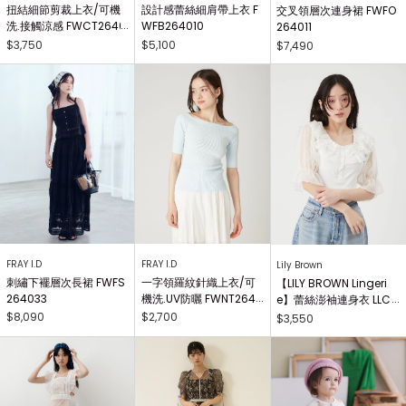
扭結細節剪裁上衣/可機
設計感蕾絲細肩帶上衣 F
交叉領層次連身裙 FWFO
洗.接觸涼感 FWCT2640
WFB264010
264011
25
$3,750
$5,100
$7,490
FRAY I.D
FRAY I.D
Lily Brown
刺繡下襬層次長裙 FWFS
一字領羅紋針織上衣/可
【LILY BROWN Lingeri
264033
機洗.UV防曬 FWNT2640
e】蕾絲澎袖連身衣 LLCO
29
262503
$8,090
$2,700
$3,550