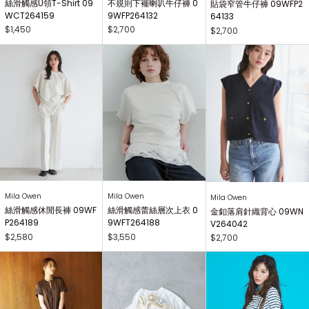
絲滑觸感U領T-Shirt 09
不規則下襬喇叭牛仔褲 0
貼袋窄管牛仔褲 09WFP2
WCT264159
9WFP264132
64133
$1,450
$2,700
$2,700
Mila Owen
Mila Owen
Mila Owen
絲滑觸感休閒長褲 09WF
絲滑觸感蕾絲層次上衣 0
金釦落肩針織背心 09WN
P264189
9WFT264188
V264042
$2,580
$3,550
$2,700