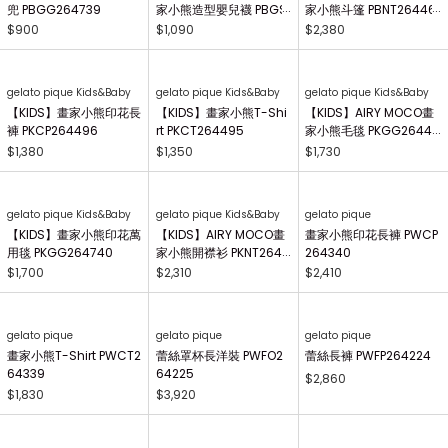
gelato pique Kids&Baby
gelato pique Kids&Baby
gelato pique Kids&Baby
【BABY】畫家小熊圍兜
【BABY】AIRY MOCO畫
【BABY】AIRY MOCO畫
兜 PBGG264739
家小熊造型嬰兒襪 PBGS
家小熊斗篷 PBNT26446
264415
4
$900
$1,090
$2,380