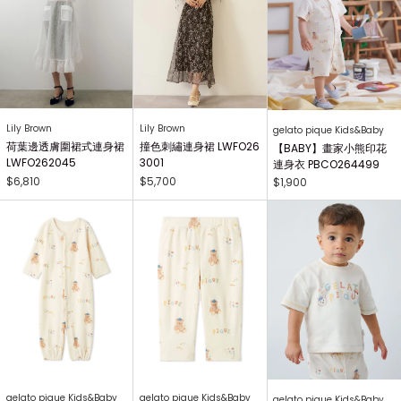
Lily Brown
Lily Brown
gelato pique Kids&Baby
荷葉邊透膚圍裙式連身裙
撞色刺繡連身裙 LWFO26
【BABY】畫家小熊印花
LWFO262045
3001
連身衣 PBCO264499
$6,810
$5,700
$1,900
gelato pique Kids&Baby
gelato pique Kids&Baby
gelato pique Kids&Baby