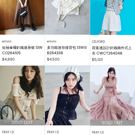
emmi
emmi
CELFORD
短袖傘襬針織連身裙 13W
多功能迷你後背包 13WG
荷葉邊設計針織兩件式上
CO264105
B264338
衣 CWCT264048
$4,890
$4,500
$5,130
FRAY I.D
FRAY I.D
FRAY I.D