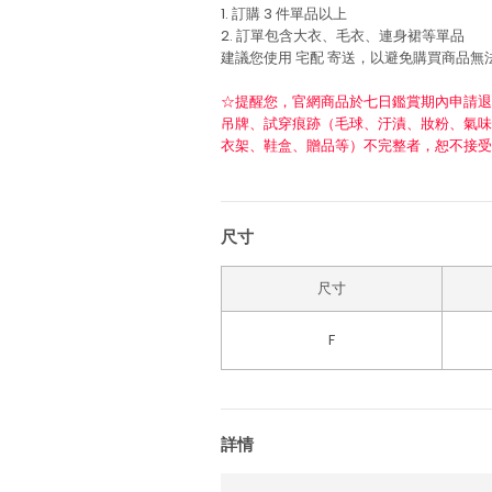
1. 訂購 3 件單品以上
2. 訂單包含大衣、毛衣、連身裙等單品
建議您使用
宅配
寄送，以避免購買商品無
☆提醒您，官網商品於七日鑑賞期內申請退
吊牌、試穿痕跡（毛球、汙漬、妝粉、氣味
衣架、鞋盒、贈品等）不完整者，恕不接受
尺寸
尺寸
F
詳情