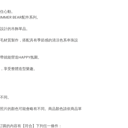
住心動。
MER BEAR配件系列。
設計的吊飾單品。
毛材質製作，搭配具有季節感的清涼色系串珠設
就能營造HAPPY氛圍。
，享受整體造型樂趣。
不同。
照片的顏色可能會略有不同。商品顏色請依商品單
若訂購的內容有【符合】下列任一條件：