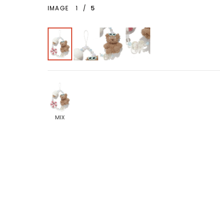
IMAGE
1
/
5
MIX