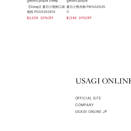
gelato pique Sleep
gelato pique
【Sleep】夏日小熊附口袋
夏日小熊吊飾 PWGG2625
抱枕 PSGG262814
11
$2,208
20%OFF
$1,344
20%OFF
USAGI ONLINE
OFFICIAL SITE
COMPANY
USAGI ONLINE JP