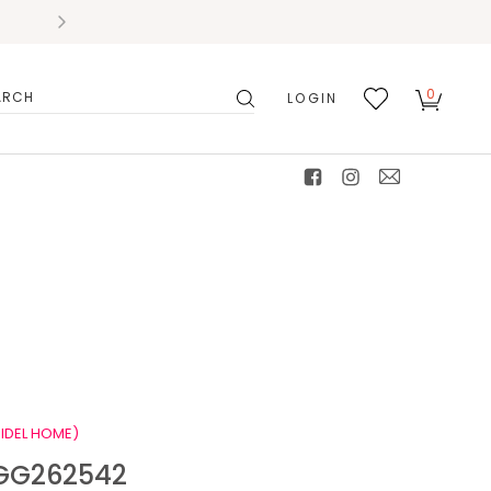
0
LOGIN
搜
我的
尋
最愛
facebook
instagram
mail
IDEL HOME)
G262542