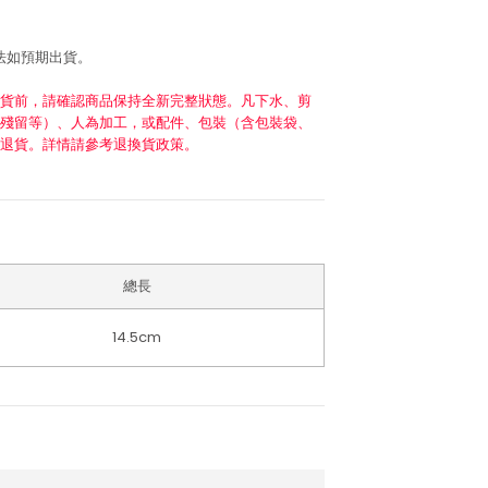
法如預期出貨。
貨前，請確認商品保持全新完整狀態。凡下水、剪
殘留等）、人為加工，或配件、包裝（含包裝袋、
退貨。詳情請參考退換貨政策。
總長
14.5cm