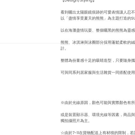
【Design/Styling】
看到曬出太陽眼鏡痕跡的可愛表情讓人忍不
以「盡情享受夏天的熊熊」為主題打造的SUM
以在海灘盡情玩耍、整個曬黑的熊熊為靈感
熊熊、冰淇淋與泳圈部分採用蓬鬆柔軟的絨
計。
整體為份量感十足的吸睛造型，只要隨身攜帶
可與同系列居家服與生活雜貨一同搭配使用
※由於光線原因，顏色可能與實際顏色有所
或是裝置顯示器、環境光線等因素，商品與
獨拍攝照片為主。
☆由於7-11在貨物配送上有材積的限制，