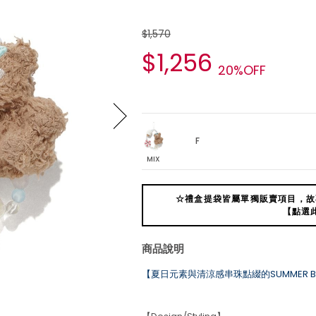
$1,570
$1,256
20%OFF
F
MIX
☆禮盒提袋皆屬單獨販賣項目，故
【點選
商品說明
【夏日元素與清涼感串珠點綴的SUMMER B