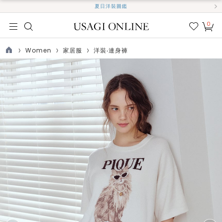
夏日洋裝圖鑑
0
我的
最愛
Women
家居服
洋裝‧連身褲
TOP