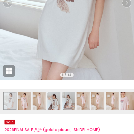
1
/
14
sale
2026FINAL SALE 八折 (gelato pique、SNIDEL HOME)