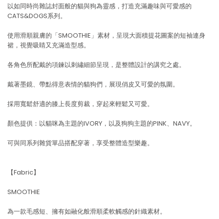
以如同時尚雜誌封面般的貓與狗為靈感，打造充滿趣味與可愛感的
CATS&DOGS系列。
使用滑順親膚的「SMOOTHIE」素材，呈現大面積提花圖案的短袖連身
裙，視覺吸睛又充滿造型感。
各角色所配戴的項鍊以刺繡細節呈現，是整體設計的講究之處。
戴著墨鏡、帶點得意表情的貓狗們，展現俏皮又可愛的氛圍。
採用寬鬆舒適的膝上長度剪裁，穿起來輕鬆又可愛。
顏色提供：以貓咪為主題的IVORY，以及狗狗主題的PINK、NAVY。
可與同系列雜貨單品搭配穿著，享受整體造型樂趣。
【Fabric】
SMOOTHIE
為一款毛感短、擁有如融化般滑順柔軟觸感的針織素材。