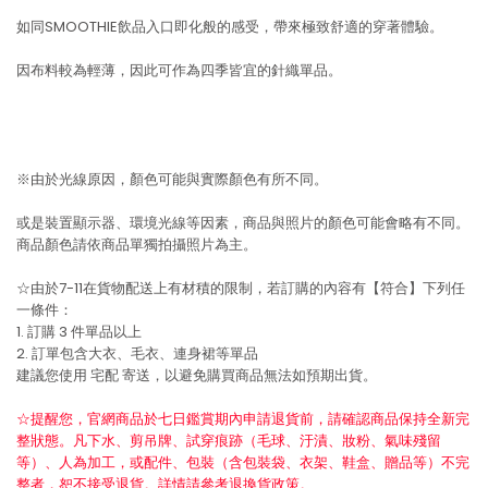
如同SMOOTHIE飲品入口即化般的感受，帶來極致舒適的穿著體驗。
因布料較為輕薄，因此可作為四季皆宜的針織單品。
※由於光線原因，顏色可能與實際顏色有所不同。
或是裝置顯示器、環境光線等因素，商品與照片的顏色可能會略有不同。
商品顏色請依商品單獨拍攝照片為主。
☆由於7-11在貨物配送上有材積的限制，若訂購的內容有【符合】下列任
一條件：
1. 訂購 3 件單品以上
2. 訂單包含大衣、毛衣、連身裙等單品
建議您使用
宅配
寄送，以避免購買商品無法如預期出貨。
☆提醒您，官網商品於七日鑑賞期內申請退貨前，請確認商品保持全新完
整狀態。凡下水、剪吊牌、試穿痕跡（毛球、汙漬、妝粉、氣味殘留
等）、人為加工，或配件、包裝（含包裝袋、衣架、鞋盒、贈品等）不完
整者，恕不接受退貨。詳情請參考退換貨政策。