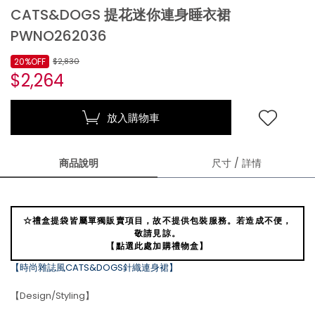
CATS&DOGS 提花迷你連身睡衣裙
PWNO262036
20%OFF
$2,830
$2,264
放入購物車
商品說明
尺寸 / 詳情
☆禮盒提袋皆屬單獨販賣項目，故不提供包裝服務。若造成不便，
敬請見諒。
【點選此處加購禮物盒】
【時尚雜誌風CATS&DOGS針織連身裙】
【Design/Styling】