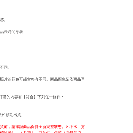
感。
品長時間穿著。
不同。
照片的顏色可能會略有不同。商品顏色請依商品單
若訂購的內容有【符合】下列任一條件：
法如預期出貨。
貨前，請確認商品保持全新完整狀態。凡下水、剪
殘留等）、人為加工，或配件、包裝（含包裝袋、