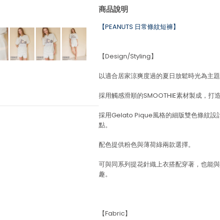
商品說明
【PEANUTS 日常條紋短褲】
【Design/Styling】
以適合居家涼爽度過的夏日放鬆時光為主題，
採用觸感滑順的SMOOTHIE素材製成，
採用Gelato Pique風格的細版雙色條
點。
配色提供粉色與薄荷綠兩款選擇。
可與同系列提花針織上衣搭配穿著，也能與
趣。
【Fabric】