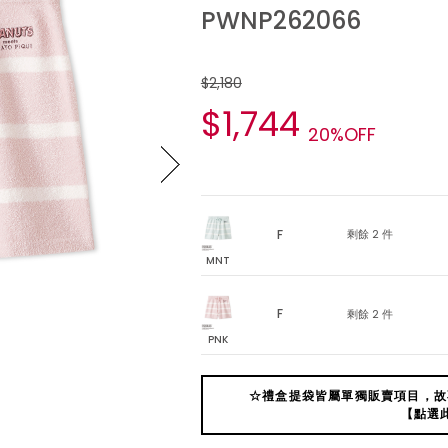
PWNP262066
$2,180
$1,744
20%OFF
F
剩餘 2 件
MNT
F
剩餘 2 件
PNK
☆禮盒提袋皆屬單獨販賣項目，故
【點選