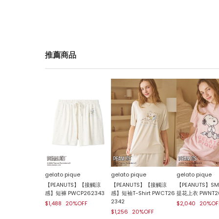
推薦商品
gelato pique
gelato pique
gelato pique
【PEANUTS】【接觸涼
【PEANUTS】【接觸涼
【PEANUTS】SM
感】短褲 PWCP262343
感】短袖T-Shirt PWCT26
提花上衣 PWNT2
2342
$1,488
20%OFF
$2,040
20%OF
$1,256
20%OFF