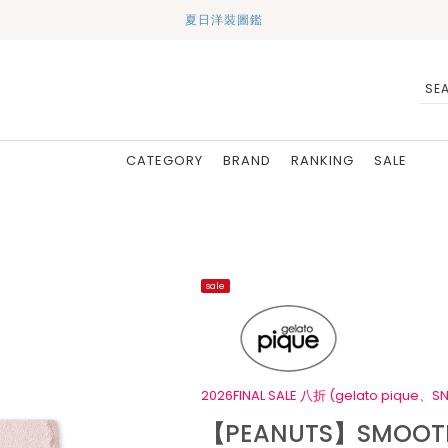
夏日洋裝圖鑑
CATEGORY
BRAND
RANKING
SALE
sale
2026FINAL SALE 八折 (gelato pique、SN
【PEANUTS】SMOOT