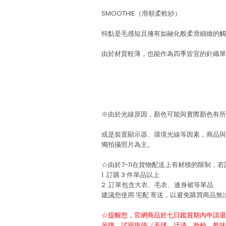
SMOOTHIE（滑順柔軟紗）
特點是毛感短且擁有如融化般柔滑細緻的觸
由於材質較薄，也能作為四季皆宜的針織單
※由於光線原因，顏色可能與實際顏色有所
或是裝置顯示器、環境光線等因素，商品與
獨拍攝照片為主。
☆由於7-11在貨物配送上有材積的限制，
1. 訂購 3 件單品以上
2. 訂單包含大衣、毛衣、連身裙等單品
建議您使用
宅配
寄送，以避免購買商品無
☆提醒您，官網商品於七日鑑賞期內申請退
吊牌、試穿痕跡（毛球、汙漬、妝粉、氣味