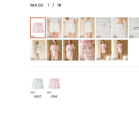
IMAGE
1
/
18
MNT
PNK