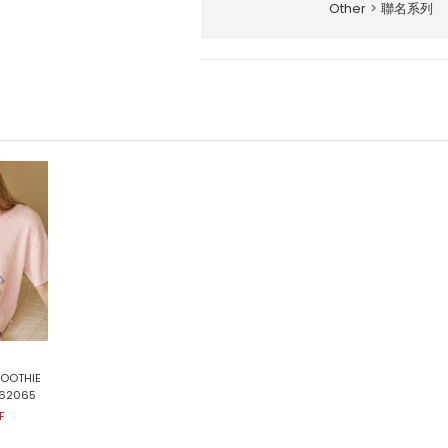
Other
>
聯名系列
OOTHIE
62065
F