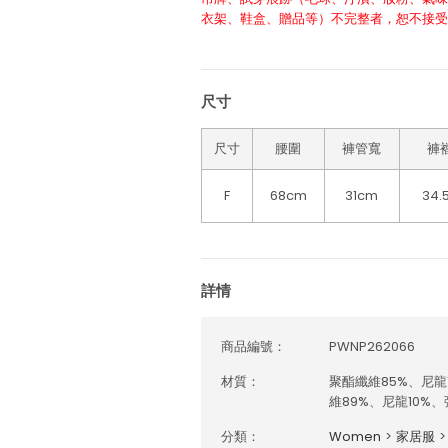
衣架、鞋盒、贈品等）不完整者，恕不接受
尺寸
尺寸
腰圍
褲管寬
褲
F
68cm
31cm
34.
詳情
商品編號：
PWNP262066
材質：
聚酯纖維85%、尼龍1
維89%、尼龍10%、
分類：
Women
>
家居服
>