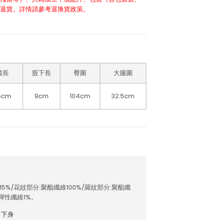
退貨。詳情請參考退換貨政策。
襠長
股下長
臀圍
大腿圍
5cm
9cm
104cm
32.5cm
5%/花紋部分:聚酯纖維100%/羅紋部分:聚酯纖
彈性纖維1%。
下身