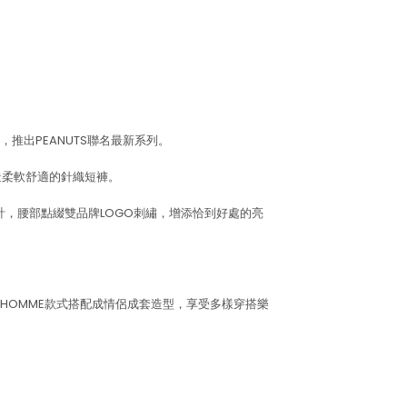
推出PEANUTS聯名最新系列。
打造柔軟舒適的針織短褲。
紋設計，腰部點綴雙品牌LOGO刺繡，增添恰到好處的亮
HOMME款式搭配成情侶成套造型，享受多樣穿搭樂