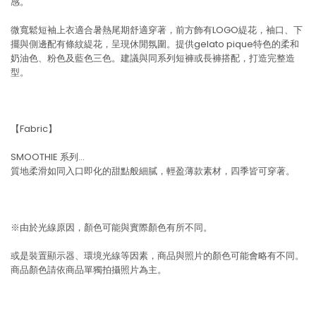
感。
微寬鬆短袖上衣適合暑熱尾期舒適穿著，前方飾有LOGO緹花，袖口、下
擺與側邊配有條紋緹花，呈現休閒氛圍。提供gelato pique特色的柔和
奶油色、粉色及藍色三色。建議與同系列短褲或長褲搭配，打造完整造
型。
【Fabric】
SMOOTHIE 系列…
質地柔滑如同入口即化的甜點般細膩，輕盈薄款素材，四季皆可穿著。
※由於光線原因，顏色可能與實際顏色有所不同。
或是裝置顯示器、環境光線等因素，商品與照片的顏色可能會略有不同。
商品顏色請依商品單獨拍攝照片為主。