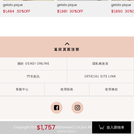
gelato pique
gelato pique
gelato pique
$1,484
30%OFF
$1,981
30%OFF
$1,890
30%
返回頁面頂部
關於 USAGI ONLINE
隱私權政策
門市資訊
OFFICIAL SITE LINK
客服中心
使用指南
使用條款
facebook
instagram
$1,757
放入購物車
Copyright © mash style lab(taiwan) Co.,Ltd. All Rights Reserved.
康德科技 系統設計