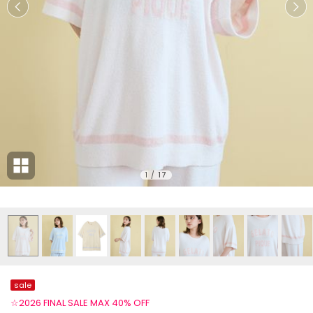
1
/
17
sale
☆2026 FINAL SALE MAX 40% OFF