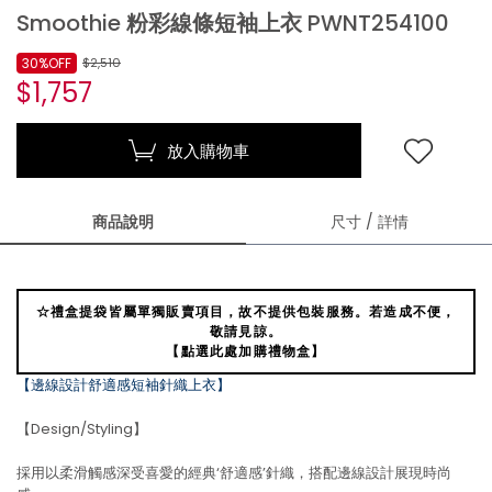
Smoothie 粉彩線條短袖上衣 PWNT254100
30%OFF
$2,510
$1,757
放入購物車
商品說明
尺寸 / 詳情
☆禮盒提袋皆屬單獨販賣項目，故不提供包裝服務。若造成不便，
敬請見諒。
【點選此處加購禮物盒】
【邊線設計舒適感短袖針織上衣】
【Design/Styling】
採用以柔滑觸感深受喜愛的經典‘舒適感’針織，搭配邊線設計展現時尚