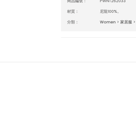
商品編號：
PWNT262033
材質：
尼龍100%。
分類：
Women
>
家居服
>