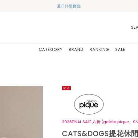
夏日洋裝圖鑑
CATEGORY
BRAND
RANKING
SALE
sale
2026FINAL SALE 八折 (gelato pique、SN
CATS&DOGS提花休閒上