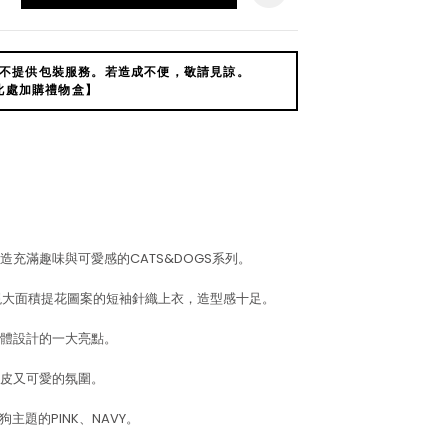
不提供包裝服務。若造成不便，敬請見諒。
此處加購禮物盒】
充滿趣味與可愛感的CATS&DOGS系列。
呈現大面積提花圖案的短袖針織上衣，造型感十足。
體設計的一大亮點。
皮又可愛的氛圍。
主題的PINK、NAVY。