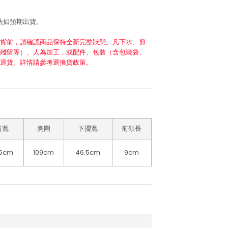
法如預期出貨。
貨前，請確認商品保持全新完整狀態。凡下水、剪
殘留等）、人為加工，或配件、包裝（含包裝袋、
退貨。詳情請參考退換貨政策。
肩寬
胸圍
下擺寬
前領長
.5cm
109cm
46.5cm
9cm