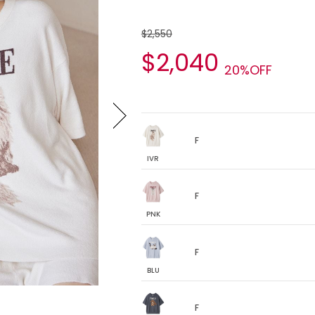
$2,550
$2,040
20%OFF
F
IVR
F
PNK
F
BLU
F