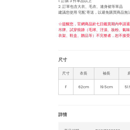
1. 訂購 3 件單品以上
2. 訂單包含大衣、毛衣、連身裙等單品
建議您使用
宅配
寄送，以避免購買商品無
☆提醒您，官網商品於七日鑑賞期內申請退
吊牌、試穿痕跡（毛球、汙漬、妝粉、氣味
衣架、鞋盒、贈品等）不完整者，恕不接受
尺寸
尺寸
衣長
袖長
F
62cm
19.5cm
51
詳情