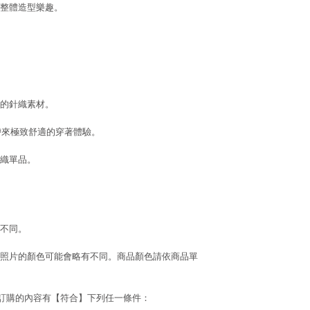
整體造型樂趣。
的針織素材。
，帶來極致舒適的穿著體驗。
織單品。
不同。
照片的顏色可能會略有不同。商品顏色請依商品單
若訂購的內容有【符合】下列任一條件：