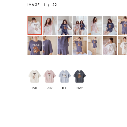
IMAGE
1
/
22
IVR
PNK
BLU
NVY