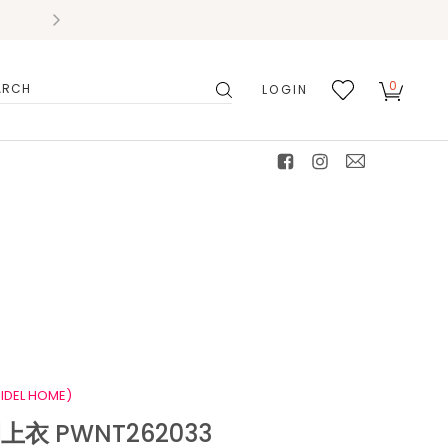
0
LOGIN
搜
我的
尋
最愛
facebook
instagram
mail
IDEL HOME)
衣 PWNT262033