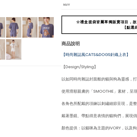
NVY
☆禮盒提袋皆屬單獨販賣項目，故
【點選
商品說明
【時尚雜誌風CATS&DOGS針織上衣】
【Design/Styling】
以如同時尚雜誌封面般的貓與狗為靈感，打造
使用滑順親膚的「SMOOTHIE」素材，
各角色所配戴的項鍊以刺繡細節呈現，是整
戴著墨鏡、帶點得意表情的貓狗們，展現俏
顏色提供：以貓咪為主題的IVORY，以及狗狗