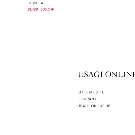
P262034
$1,488
20%OFF
USAGI ONLINE
OFFICIAL SITE
COMPANY
USAGI ONLINE JP
facebook
instagram