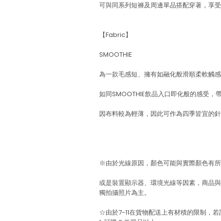
可與同系列短褲及周邊單品搭配穿著，享受
【Fabric】
SMOOTHIE
為一款毛感短、擁有如融化般滑順柔軟觸感
如同SMOOTHIE飲品入口即化般的感受
因布料較為輕薄，因此可作為四季皆宜的針
※由於光線原因，顏色可能與實際顏色有所
或是裝置顯示器、環境光線等因素，商品與
獨拍攝照片為主。
☆由於7-11在貨物配送上有材積的限制，