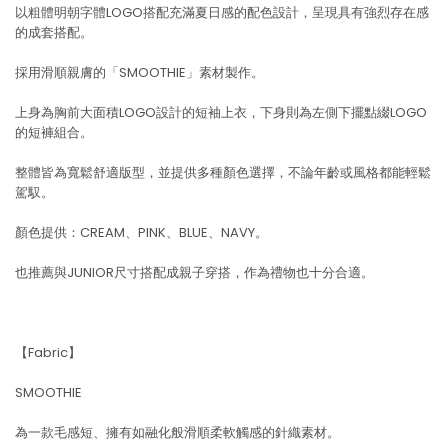
以粗體明朝字體LOGO搭配充滿夏日感的配色設計，呈現具有強烈存在感
的成套搭配。
採用滑順親膚的「SMOOTHIE」素材製作。
上身為胸前大面積LOGO設計的短袖上衣，下身則為左側下擺點綴LOGO
的短褲組合。
整體皆為寬鬆舒適版型，並提供多種顏色選擇，不論年齡或風格都能輕鬆
駕馭。
顏色提供：CREAM、PINK、BLUE、NAVY。
也推薦與JUNIOR尺寸搭配成親子穿搭，作為禮物也十分合適。
【Fabric】
SMOOTHIE
為一款毛感短、擁有如融化般滑順柔軟觸感的針織素材。