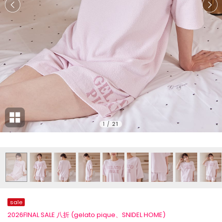
1
/
21
sale
2026FINAL SALE 八折 (gelato pique、SNIDEL HOME)