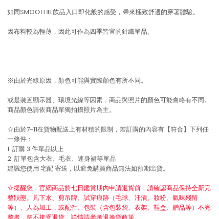
如同SMOOTHIE飲品入口即化般的感受，帶來極致舒適的穿著體驗。
因布料較為輕薄，因此可作為四季皆宜的針織單品。
※由於光線原因，顏色可能與實際顏色有所不同。
或是裝置顯示器、環境光線等因素，商品與照片的顏色可能會略有不同。
商品顏色請依商品單獨拍攝照片為主。
☆由於7-11在貨物配送上有材積的限制，若訂購的內容有【符合】下列任
一條件：
1. 訂購 3 件單品以上
2. 訂單包含大衣、毛衣、連身裙等單品
建議您使用
宅配
寄送，以避免購買商品無法如預期出貨。
☆提醒您，官網商品於七日鑑賞期內申請退貨前，請確認商品保持全新完
整狀態。凡下水、剪吊牌、試穿痕跡（毛球、汙漬、妝粉、氣味殘留
等）、人為加工，或配件、包裝（含包裝袋、衣架、鞋盒、贈品等）不完
整者，恕不接受退貨。詳情請參考退換貨政策。