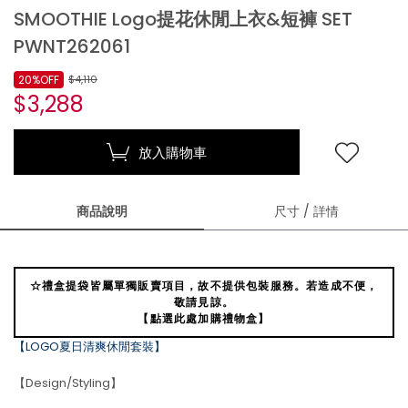
SMOOTHIE Logo提花休閒上衣&短褲 SET
PWNT262061
20%OFF
$4,110
$3,288
放入購物車
商品說明
尺寸 / 詳情
☆禮盒提袋皆屬單獨販賣項目，故不提供包裝服務。若造成不便，
敬請見諒。
【點選此處加購禮物盒】
【LOGO夏日清爽休閒套裝】
【Design/Styling】