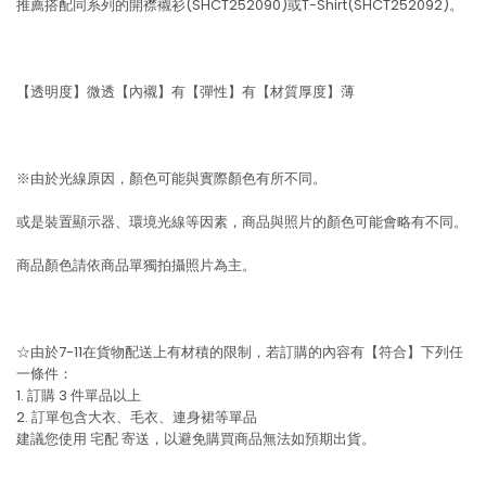
推薦搭配同系列的開襟襯衫(SHCT252090)或T-Shirt(SHCT252092)。
【透明度】微透【內襯】有【彈性】有【材質厚度】薄
※由於光線原因，顏色可能與實際顏色有所不同。
或是裝置顯示器、環境光線等因素，商品與照片的顏色可能會略有不同。
商品顏色請依商品單獨拍攝照片為主。
☆由於7-11在貨物配送上有材積的限制，若訂購的內容有【符合】下列任
一條件：
1. 訂購 3 件單品以上
2. 訂單包含大衣、毛衣、連身裙等單品
建議您使用
宅配
寄送，以避免購買商品無法如預期出貨。