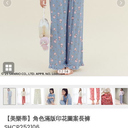
1
/
14
【美樂蒂】角色滿版印花圖案長褲
SHCP252106