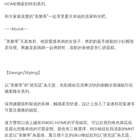
HOME獨家的特別系列。
和大家最喜愛的"美樂蒂"一起享受夏天幸福的居家時光吧。
---About--
"美樂蒂"天真無邪、相當愛護弟弟的女孩子。將奶奶親手縫製的小紅帽視
若珍寶。興趣是跟媽媽一起烤餅乾，喜歡的食物是杏仁磅蛋糕。
【Design/Styling】
以"美樂蒂"和"彼安諾"為主題，色彩繽紛且清爽涼快的接觸冷感滿版印花
圖案睡衣系列。
採用嫘縈面料製成的長褲，觸感柔滑舒適，設計上加入了滾邊和荷葉邊等
可愛且優雅的細節。
後方臀部口袋上繡有SNIDEL HOME的字母縮寫。可以欣賞到角色摘花或
是露出想睡表情的可愛姿態。顏色有三種選擇，RED格紋款與清新的MNT
款是以"美樂蒂"為靈感，夏日感十足的LBLU條紋款則以"彼安諾"為主題。