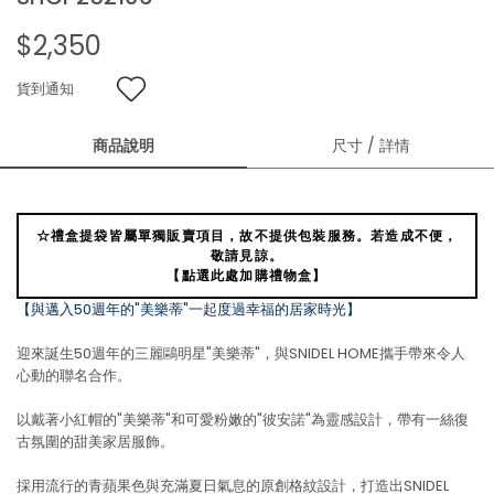
$2,350
貨到通知
商品說明
尺寸 / 詳情
☆禮盒提袋皆屬單獨販賣項目，故不提供包裝服務。若造成不便，
敬請見諒。
【點選此處加購禮物盒】
【與邁入50週年的"美樂蒂"一起度過幸福的居家時光】
迎來誕生50週年的三麗鷗明星"美樂蒂"，與SNIDEL HOME攜手帶來令人
心動的聯名合作。
以戴著小紅帽的"美樂蒂"和可愛粉嫩的"彼安諾"為靈感設計，帶有一絲復
古氛圍的甜美家居服飾。
採用流行的青蘋果色與充滿夏日氣息的原創格紋設計，打造出SNIDEL