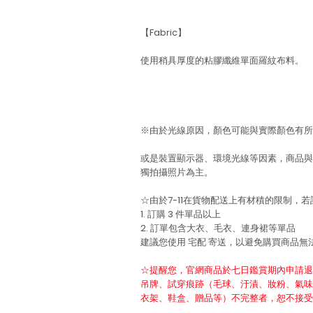
【Fabric】
使用稍具厚度的粘膠纖維單面羅紋布料。
※由於光線原因，顏色可能與實際顏色有所
或是裝置顯示器、環境光線等因素，商品與
獨拍攝照片為主。
☆由於7-11在貨物配送上有材積的限制，
1. 訂購 3 件單品以上
2. 訂單包含大衣、毛衣、連身裙等單品
建議您使用
宅配
寄送，以避免購買商品無
☆提醒您，官網商品於七日鑑賞期內申請退
吊牌、試穿痕跡（毛球、汙漬、妝粉、氣味
衣架、鞋盒、贈品等）不完整者，恕不接受