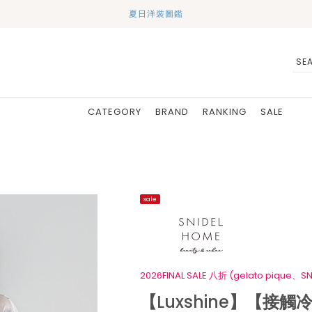
夏日洋裝圖鑑
CATEGORY
BRAND
RANKING
SALE
sale
2026FINAL SALE 八折 (gelato pique、SN
【Luxshine】【接