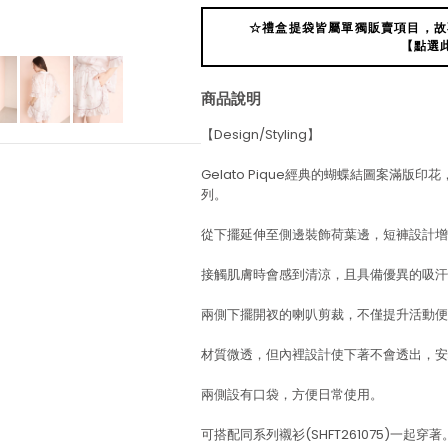
☆禮盒提袋皆屬單獨販賣項目，故
【點選
商品說明
【Design/Styling】
Gelato Pique經典的蝴蝶結圖案滿版印
列。
從下擺延伸至側邊裝飾荷葉邊，短褲設計增
接觸肌膚時會感到清涼，且具備優異的吸汗
兩側下擺開衩的喇叭剪裁，不僅提升活動便
材質微透，但內裡設計使下著不會透出，安
兩側設有口袋，方便日常使用。
可搭配同系列襯衫(SHFT261075)一起穿著