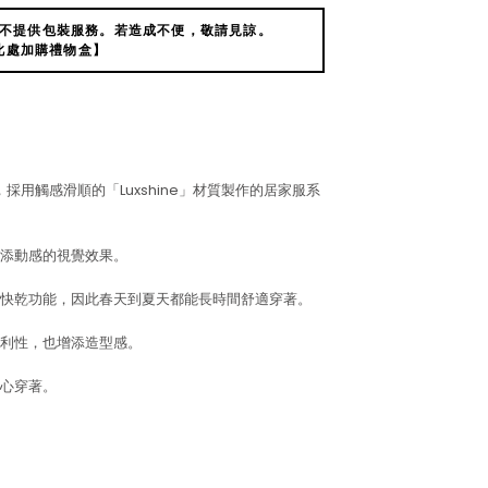
不提供包裝服務。若造成不便，敬請見諒。
此處加購禮物盒】
花，採用觸感滑順的「Luxshine」材質製作的居家服系
添動感的視覺效果。
快乾功能，因此春天到夏天都能長時間舒適穿著。
利性，也增添造型感。
心穿著。
。