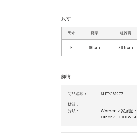
尺寸
尺寸
腰圍
褲管寬
F
66cm
39.5cm
詳情
商品編號：
SHFP261077
材質：
分類：
Women
>
家居服
>
Other
>
COOLWE