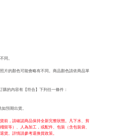
不同。
照片的顏色可能會略有不同。商品顏色請依商品單
若訂購的內容有【符合】下列任一條件：
法如預期出貨。
貨前，請確認商品保持全新完整狀態。凡下水、剪
殘留等）、人為加工，或配件、包裝（含包裝袋、
退貨。詳情請參考退換貨政策。