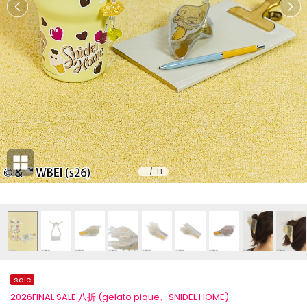
1
/
11
sale
2026FINAL SALE 八折 (gelato pique、SNIDEL HOME)