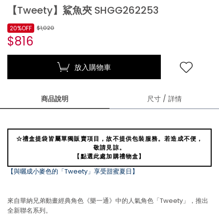
【Tweety】鯊魚夾 SHGG262253
20%OFF
$1,020
$816
放入購物車
商品說明
尺寸 / 詳情
☆禮盒提袋皆屬單獨販賣項目，故不提供包裝服務。若造成不便，
敬請見諒。
【點選此處加購禮物盒】
【與曬成小麥色的「Tweety」享受甜蜜夏日】
來自華納兄弟動畫經典角色《樂一通》中的人氣角色「Tweety」，推出
全新聯名系列。