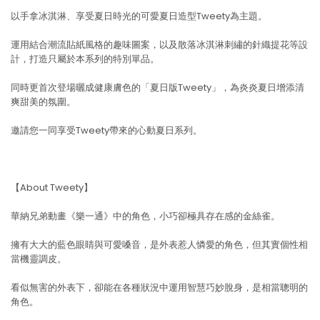
以手拿冰淇淋、享受夏日時光的可愛夏日造型Tweety為主題。
運用結合潮流貼紙風格的趣味圖案，以及散落冰淇淋刺繡的針織提花等設
計，打造只屬於本系列的特別單品。
同時更首次登場曬成健康膚色的「夏日版Tweety」，為炎炎夏日增添清
爽甜美的氛圍。
邀請您一同享受Tweety帶來的心動夏日系列。
【About Tweety】
華納兄弟動畫《樂一通》中的角色，小巧卻極具存在感的金絲雀。
擁有大大的藍色眼睛與可愛嗓音，是外表惹人憐愛的角色，但其實個性相
當機靈調皮。
看似無害的外表下，卻能在各種狀況中運用智慧巧妙脫身，是相當聰明的
角色。