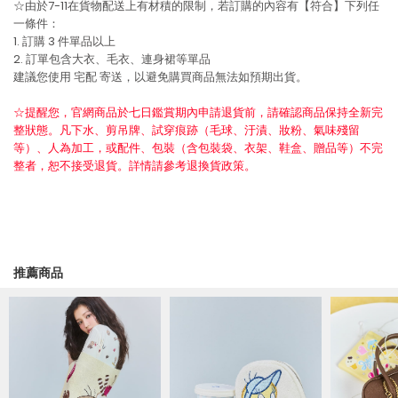
☆由於7-11在貨物配送上有材積的限制，若訂購的內容有【符合】下列任
一條件：
1. 訂購 3 件單品以上
2. 訂單包含大衣、毛衣、連身裙等單品
建議您使用
宅配
寄送，以避免購買商品無法如預期出貨。
☆提醒您，官網商品於七日鑑賞期內申請退貨前，請確認商品保持全新完
整狀態。凡下水、剪吊牌、試穿痕跡（毛球、汙漬、妝粉、氣味殘留
等）、人為加工，或配件、包裝（含包裝袋、衣架、鞋盒、贈品等）不完
整者，恕不接受退貨。詳情請參考退換貨政策。
推薦商品