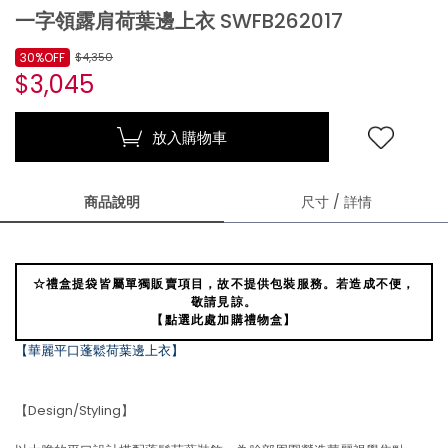
一字領露肩荷葉邊上衣 SWFB262017
30%OFF
$4,350
$3,045
放入購物車
商品說明
尺寸 / 詳情
☆禮盒提袋皆屬單獨販賣項目，故不提供包裝服務。若造成不便，
敬請見諒。
【點選此處加購禮物盒】
【華麗平口蓬鬆荷葉邊上衣】
【Design/Styling】