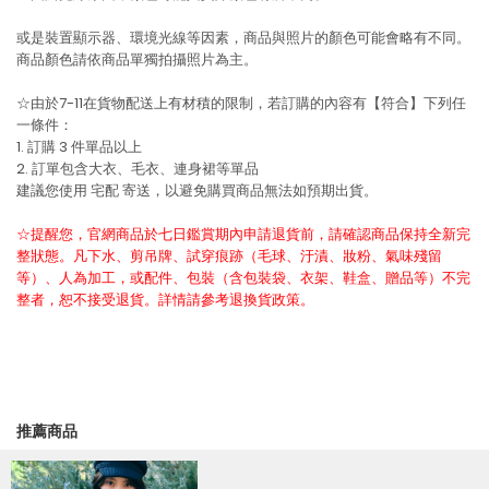
或是裝置顯示器、環境光線等因素，商品與照片的顏色可能會略有不同。
商品顏色請依商品單獨拍攝照片為主。
☆由於7-11在貨物配送上有材積的限制，若訂購的內容有【符合】下列任
一條件：
1. 訂購 3 件單品以上
2. 訂單包含大衣、毛衣、連身裙等單品
建議您使用
宅配
寄送，以避免購買商品無法如預期出貨。
☆提醒您，官網商品於七日鑑賞期內申請退貨前，請確認商品保持全新完
整狀態。凡下水、剪吊牌、試穿痕跡（毛球、汙漬、妝粉、氣味殘留
等）、人為加工，或配件、包裝（含包裝袋、衣架、鞋盒、贈品等）不完
整者，恕不接受退貨。詳情請參考退換貨政策。
推薦商品