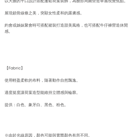
以大膽的平口設計搭配蓬鬆荷葉裝飾，為臉部周圍營造華麗視覺焦點。
展現鎖骨線條之美，突顯女性柔和的露膚感。
約會或姊妹聚會時可搭配裙裝打造甜美風格，也可搭配牛仔褲營造休閒
感。
【Fabric】
使用輕盈柔軟的布料，隨著動作自然飄逸。
適度挺度讓荷葉造型能維持立體感與輪廓。
提供：白色、象牙白、黑色、粉色。
※由於光線原因，顏色可能與實際顏色有所不同。