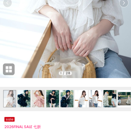
1
/
28
sale
2026FINAL SALE 七折