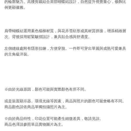
的輪廓魅力。高腰剪裁結合肩部蝴蝶結設計，自然提升視覺重心，修飾比
例更顯優雅。
肩帶蝴蝶結選用素色楊柳材質，與花卉雪紡形成異材質拼接，增添精緻層
次。背後採用鬆緊皺摺設計，兼具貼合感與舒適度。
左側縫線處附有隱形拉鍊，方便穿脫。一件即可穿出華麗與成熟可愛兼具
的主角級洋裝。
※由於光線原因，顏色可能與實際顏色有所不同。
或是裝置顯示器、環境光線等因素，商品與照片的顏色可能會略有不同。
商品顏色請依商品單獨拍攝照片為主。
※由於商品特性，印花位置可能產生細微差異，敬請見諒。
商品色澤請參照單品實物圖片為主。