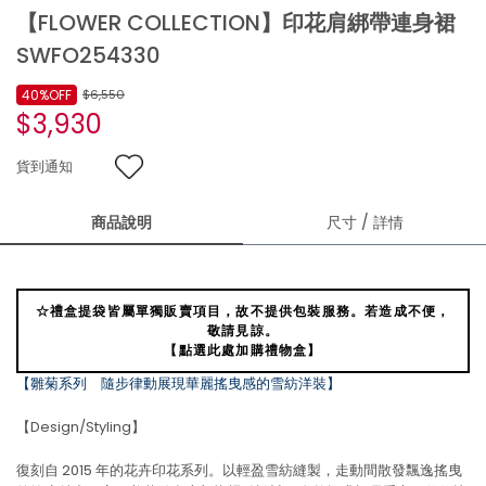
【FLOWER COLLECTION】印花肩綁帶連身裙
SWFO254330
40%OFF
$6,550
$3,930
貨到通知
商品說明
尺寸 / 詳情
☆禮盒提袋皆屬單獨販賣項目，故不提供包裝服務。若造成不便，
敬請見諒。
【點選此處加購禮物盒】
【雛菊系列 隨步律動展現華麗搖曳感的雪紡洋裝】
【Design/Styling】
復刻自 2015 年的花卉印花系列。以輕盈雪紡縫製，走動間散發飄逸搖曳