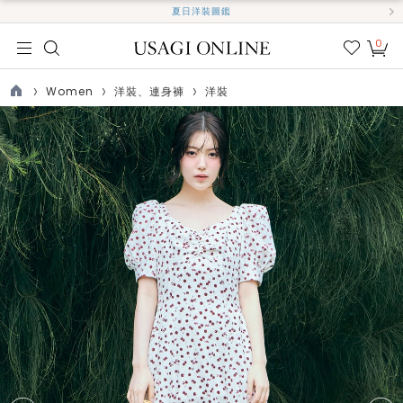
夏日洋裝圖鑑
0
我的
最愛
Women
洋裝、連身褲
洋裝
TOP