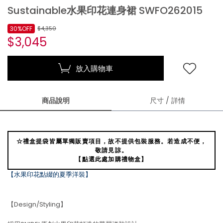
Sustainable水果印花連身裙 SWFO262015
30%OFF
$4,350
$3,045
放入購物車
商品說明
尺寸 / 詳情
☆禮盒提袋皆屬單獨販賣項目，故不提供包裝服務。若造成不便，
敬請見諒。
【點選此處加購禮物盒】
【水果印花點綴的夏季洋裝】
【Design/Styling】