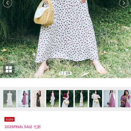
1
/
29
sale
2026FINAL SALE 七折