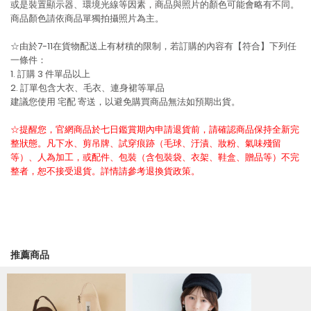
或是裝置顯示器、環境光線等因素，商品與照片的顏色可能會略有不同。
商品顏色請依商品單獨拍攝照片為主。
☆由於7-11在貨物配送上有材積的限制，若訂購的內容有【符合】下列任
一條件：
1. 訂購 3 件單品以上
2. 訂單包含大衣、毛衣、連身裙等單品
建議您使用
宅配
寄送，以避免購買商品無法如預期出貨。
☆提醒您，官網商品於七日鑑賞期內申請退貨前，請確認商品保持全新完
整狀態。凡下水、剪吊牌、試穿痕跡（毛球、汙漬、妝粉、氣味殘留
等）、人為加工，或配件、包裝（含包裝袋、衣架、鞋盒、贈品等）不完
整者，恕不接受退貨。詳情請參考退換貨政策。
推薦商品