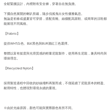
全鬆緊腰設計，內裡附有安全褲，穿著自在無負擔。
下擺自然展開的喇叭剪裁，隨步伐搖曳出女性優雅氣息。
無論是初春或盛夏皆可穿搭，搭配長靴、絲襪配高跟鞋、或簡單的涼鞋都
能展現不同風格。
【Fabric】
提供WHT白色、BLK黑色與BUR酒紅三色選擇。
整體以富有挺度與光滑質感的輕量尼龍製作，使用再生尼龍，兼具時尚與
環保理念。
【Recycled Nylon】
採用製造過程中回收的紗線殘料再製而成，不僅延續了尼龍原本的輕盈、
耐用特性，也體現對環境永續的重視。
※由於光線原因，顏色可能與實際顏色有所不同。