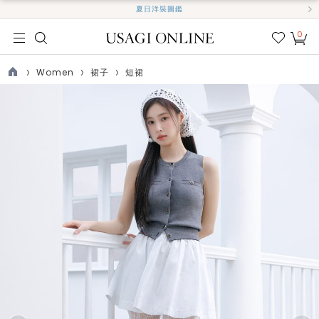
夏日洋裝圖鑑
0
我的
最愛
Women
裙子
短裙
TOP