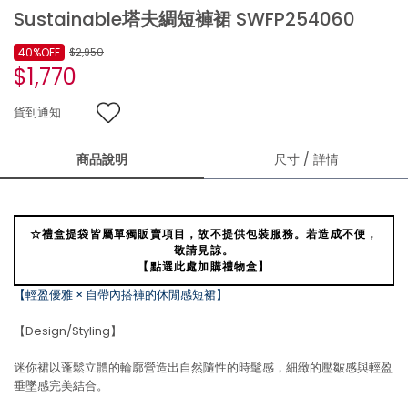
Sustainable塔夫綢短褲裙 SWFP254060
40%OFF
$2,950
$1,770
貨到通知
商品說明
尺寸 / 詳情
☆禮盒提袋皆屬單獨販賣項目，故不提供包裝服務。若造成不便，
敬請見諒。
【點選此處加購禮物盒】
【輕盈優雅 × 自帶內搭褲的休閒感短裙】
【Design/Styling】
迷你裙以蓬鬆立體的輪廓營造出自然隨性的時髦感，細緻的壓皺感與輕盈
垂墜感完美結合。