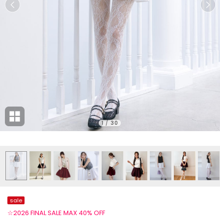
1
/
30
sale
☆2026 FINAL SALE MAX 40% OFF