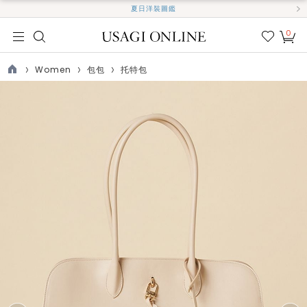
夏日洋裝圖鑑
0
我的
最愛
Women
包包
托特包
TOP