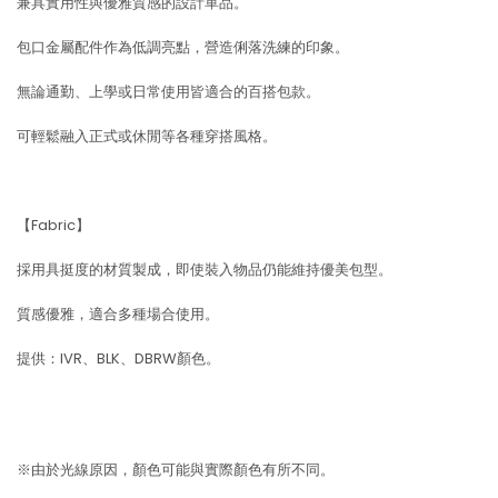
兼具實用性與優雅質感的設計單品。
包口金屬配件作為低調亮點，營造俐落洗練的印象。
無論通勤、上學或日常使用皆適合的百搭包款。
可輕鬆融入正式或休閒等各種穿搭風格。
【Fabric】
採用具挺度的材質製成，即使裝入物品仍能維持優美包型。
質感優雅，適合多種場合使用。
提供：IVR、BLK、DBRW顏色。
※由於光線原因，顏色可能與實際顏色有所不同。