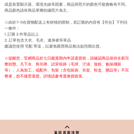
或是裝置顯示器、環境光線等因素，商品與照片的顏色可能會略有不同。
商品顏色請依商品單獨拍攝照片為主。
☆由於7-11在貨物配送上有材積的限制，若訂購的內容有【符合】下列任
一條件：
1. 訂購 3 件單品以上
2. 訂單包含大衣、毛衣、連身裙等單品
建議您使用
宅配
寄送，以避免購買商品無法如預期出貨。
☆提醒您，官網商品於七日鑑賞期內申請退貨前，請確認商品保持全新完
整狀態。凡下水、剪吊牌、試穿痕跡（毛球、汙漬、妝粉、氣味殘留
等）、人為加工，或配件、包裝（含包裝袋、衣架、鞋盒、贈品等）不完
整者，恕不接受退貨。詳情請參考退換貨政策。
返回頁面頂部