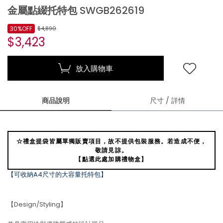
金屬點綴托特包 SWGB262619
30%OFF
$4,890
$3,423
放入購物車
商品說明
尺寸 / 詳情
☆禮盒提袋皆屬單獨販賣項目，故不提供包裝服務。若造成不便，
敬請見諒。
【點選此處加購禮物盒】
【可收納A4尺寸的大容量托特包】
【Design/Styling】