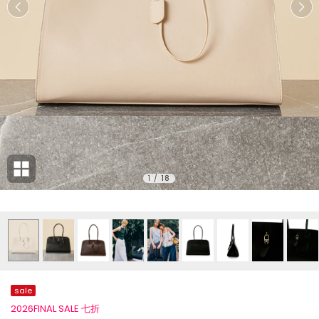
1
/
18
sale
2026FINAL SALE 七折