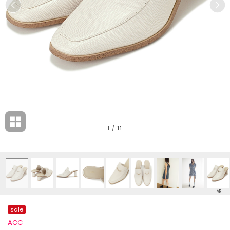
1
/
11
IVR
sale
ACC