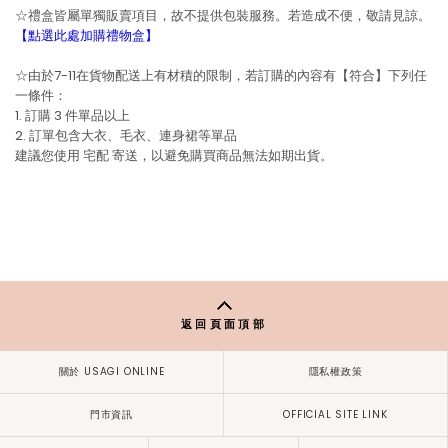
☆禮盒皆屬單獨販賣項目，故不提供包裝服務。若造成不便，敬請見諒。
【點選此處加購禮物盒】
☆由於7-11在貨物配送上有材積的限制，若訂購的內容有【符合】下列任
一條件：
1. 訂購 3 件單品以上
2. 訂單包含大衣、毛衣、連身裙等單品
建議您使用
宅配
寄送，以避免購買商品無法如期出貨。
返回頁面頂部
關於 USAGI ONLINE
隱私權政策
門市資訊
OFFICIAL SITE LINK