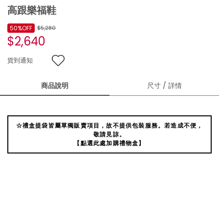
高跟樂福鞋
50%OFF
$5,280
$2,640
貨到通知
商品說明
尺寸 / 詳情
☆禮盒提袋皆屬單獨販賣項目，故不提供包裝服務。若造成不便，
敬請見諒。
【點選此處加購禮物盒】