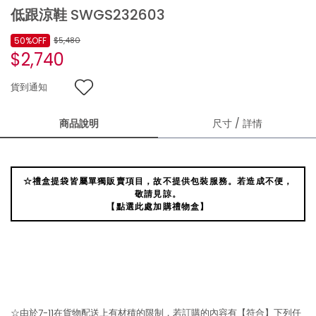
低跟涼鞋 SWGS232603
50%OFF
$5,480
$2,740
貨到通知
商品說明
尺寸 / 詳情
☆禮盒提袋皆屬單獨販賣項目，故不提供包裝服務。若造成不便，
敬請見諒。
【點選此處加購禮物盒】
☆由於7-11在貨物配送上有材積的限制，若訂購的內容有【符合】下列任