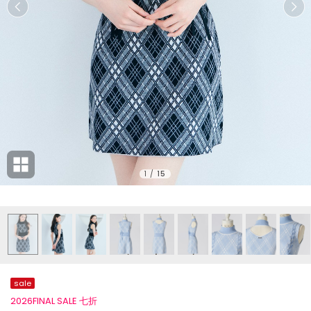
1
/
15
sale
2026FINAL SALE 七折