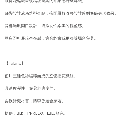
以提花編織呈現格紋圖案的印象感針織洋裝。
綁帶設計成為造型亮點，搭配羅紋收腰設計達到修飾身形效果。
背部適度開口設計，增添女性柔美的輕盈感。
單穿即可展現存在感，適合約會或用餐等場合穿著。
【Fabric】
使用三種色紗編織而成的立體提花織紋。
具適度彈性，穿著舒適度佳。
柔軟針織材質，四季皆適合穿著。
提供：BLK、PNKBEG、LBLU顏色。