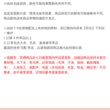
※由於光線原因，顏色可能與實際顏色有所不同。
或是裝置顯示器、環境光線等因素，商品與照片的顏色可能會略有不同。
商品顏色請依商品單獨拍攝照片為主。
☆由於7-11在貨物配送上有材積的限制，若訂購的內容有【符合】下列任
一條件：
1. 訂購 3 件單品以上
2. 訂單包含大衣、毛衣、連身裙等單品
建議您使用
宅配
寄送，以避免購買商品無法如預期出貨。
☆提醒您，官網商品於七日鑑賞期內申請退貨前，請確認商品保持全新完
整狀態。凡下水、剪吊牌、試穿痕跡（毛球、汙漬、妝粉、氣味殘留
等）、人為加工，或配件、包裝（含包裝袋、衣架、鞋盒、贈品等）不完
整者，恕不接受退貨。詳情請參考退換貨政策。