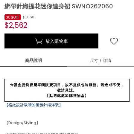
綁帶針織提花迷你連身裙 SWNO262060
30%OFF
$3,660
$2,562
放入購物車
商品說明
尺寸 / 詳情
☆禮盒提袋皆屬單獨販賣項目，故不提供包裝服務。若造成不便，
敬請見諒。
【點選此處加購禮物盒】
【格紋設計吸睛的優雅針織洋裝】
【Design/Styling】