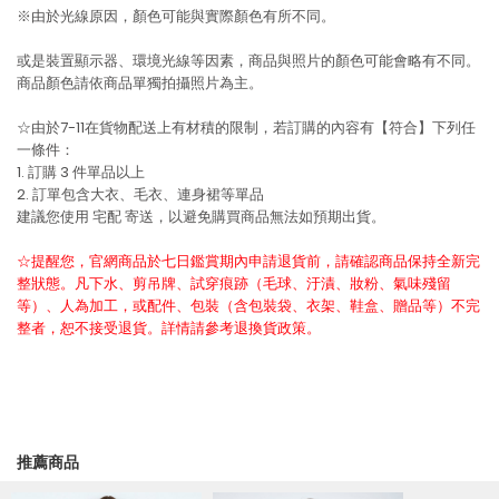
※由於光線原因，顏色可能與實際顏色有所不同。
或是裝置顯示器、環境光線等因素，商品與照片的顏色可能會略有不同。
商品顏色請依商品單獨拍攝照片為主。
☆由於7-11在貨物配送上有材積的限制，若訂購的內容有【符合】下列任
一條件：
1. 訂購 3 件單品以上
2. 訂單包含大衣、毛衣、連身裙等單品
建議您使用
宅配
寄送，以避免購買商品無法如預期出貨。
☆提醒您，官網商品於七日鑑賞期內申請退貨前，請確認商品保持全新完
整狀態。凡下水、剪吊牌、試穿痕跡（毛球、汙漬、妝粉、氣味殘留
等）、人為加工，或配件、包裝（含包裝袋、衣架、鞋盒、贈品等）不完
整者，恕不接受退貨。詳情請參考退換貨政策。
推薦商品