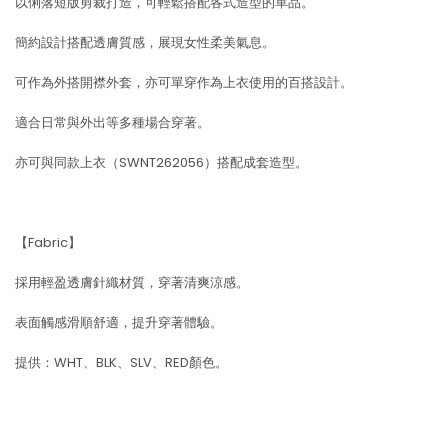
以俐落短版剪裁打造，可輕鬆搭配各式造型的單品。
簡約設計搭配透膚質感，展現女性柔美氣息。
可作為外搭開襟外套，亦可單穿作為上衣使用的百搭設計。
適合日常與外出等多種場合穿著。
亦可與同款上衣（SWNT262056）搭配成套造型。
【Fabric】
採用輕盈透膚針織材質，穿著清爽涼感。
表面觸感滑順舒適，提升穿著體驗。
提供：WHT、BLK、SLV、RED顏色。