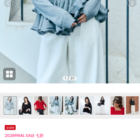
1
/
21
sale
2026FINAL SALE 七折