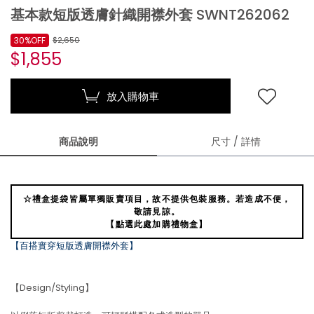
基本款短版透膚針織開襟外套 SWNT262062
30%OFF
$2,650
$1,855
放入購物車
商品說明
尺寸 / 詳情
☆禮盒提袋皆屬單獨販賣項目，故不提供包裝服務。若造成不便，
敬請見諒。
【點選此處加購禮物盒】
【百搭實穿短版透膚開襟外套】
【Design/Styling】