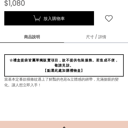
$1,080
放入購物車
商品說明
尺寸 / 詳情
☆禮盒提袋皆屬單獨販賣項目，故不提供包裝服務。若造成不便，
敬請見諒。
【點選此處加購禮物盒】
當基本定番款橫條紋遇上了鮮豔的色彩&立體感的綁帶，充滿搶眼的變
化。讓人想立即入手！