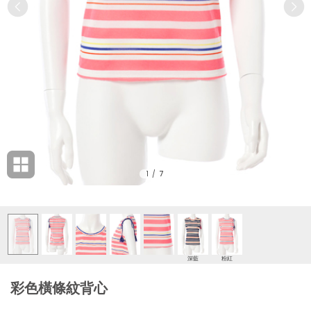
1
/
7
深藍
粉紅
彩色橫條紋背心