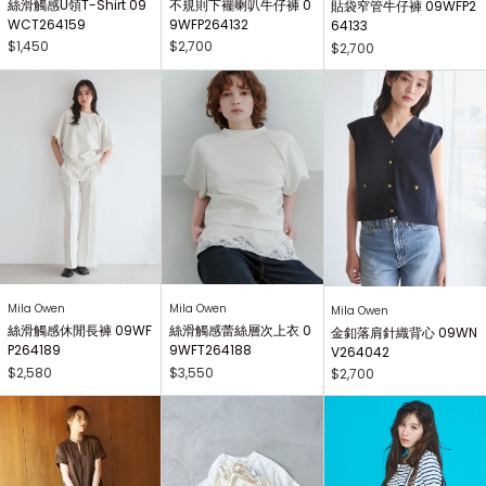
絲滑觸感U領T-Shirt 09
不規則下襬喇叭牛仔褲 0
貼袋窄管牛仔褲 09WFP2
WCT264159
9WFP264132
64133
$1,450
$2,700
$2,700
Mila Owen
Mila Owen
Mila Owen
絲滑觸感休閒長褲 09WF
絲滑觸感蕾絲層次上衣 0
金釦落肩針織背心 09WN
P264189
9WFT264188
V264042
$2,580
$3,550
$2,700