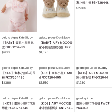
gelato pique Kids&Baby
gelato pique Kids&Baby
gelato pique Kids&Baby
【BABY】畫家小熊圍兜
【BABY】AIRY MOCO畫
【BABY】AIRY MOCO畫
兜 PBGG264739
家小熊造型嬰兒襪 PBGS
家小熊斗篷 PBNT26446
264415
4
$900
$1,090
$2,380