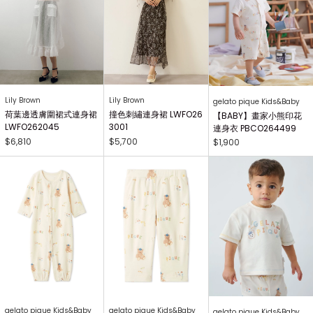
Lily Brown
Lily Brown
gelato pique Kids&Baby
荷葉邊透膚圍裙式連身裙
撞色刺繡連身裙 LWFO26
【BABY】畫家小熊印花
LWFO262045
3001
連身衣 PBCO264499
$6,810
$5,700
$1,900
gelato pique Kids&Baby
gelato pique Kids&Baby
gelato pique Kids&Baby