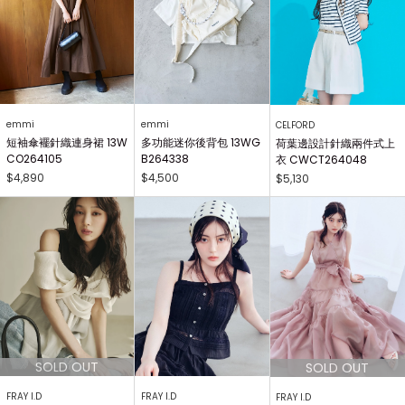
emmi
emmi
CELFORD
短袖傘襬針織連身裙 13W
多功能迷你後背包 13WG
荷葉邊設計針織兩件式上
CO264105
B264338
衣 CWCT264048
$4,890
$4,500
$5,130
FRAY I.D
FRAY I.D
FRAY I.D