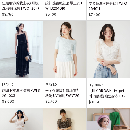
扭結細節剪裁上衣/可機
設計感蕾絲細肩帶上衣 F
交叉領層次連身裙 FWFO
洗.接觸涼感 FWCT2640
WFB264010
264011
25
$3,750
$5,100
$7,490
FRAY I.D
FRAY I.D
Lily Brown
刺繡下襬層次長裙 FWFS
一字領羅紋針織上衣/可
【LILY BROWN Lingeri
264033
機洗.UV防曬 FWNT2640
e】蕾絲澎袖連身衣 LLCO
29
262503
$8,090
$2,700
$3,550