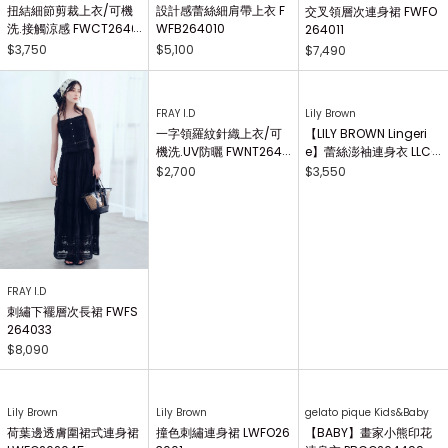
扭結細節剪裁上衣/可機
設計感蕾絲細肩帶上衣 F
交叉領層次連身裙 FWFO
洗.接觸涼感 FWCT2640
WFB264010
264011
25
$3,750
$5,100
$7,490
FRAY I.D
FRAY I.D
Lily Brown
刺繡下襬層次長裙 FWFS
一字領羅紋針織上衣/可
【LILY BROWN Lingeri
264033
機洗.UV防曬 FWNT2640
e】蕾絲澎袖連身衣 LLCO
29
262503
$8,090
$2,700
$3,550
gelato pique Kids&Baby
【BABY】畫家小熊印花