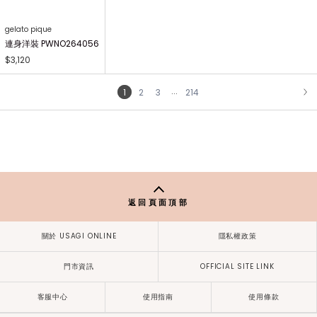
64339
64225
$2,860
$1,830
$3,920
gelato pique
gelato pique
gelato pique
蕾絲開襟襯衫 PWFT264
蕾絲罩杯細肩背心 PWFT
蕾絲髮圈 PWGA264269
221
264222
$1,250
$2,600
$2,760
gelato pique
連身洋裝 PWNO264056
$3,120
...
1
2
3
214
NEXT
返回頁面頂部