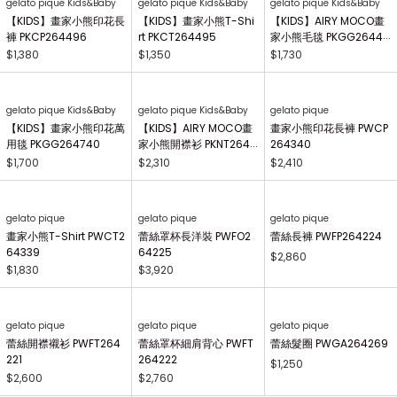
gelato pique Kids&Baby
gelato pique Kids&Baby
gelato pique Kids&Baby
【BABY】畫家小熊圍兜
【BABY】AIRY MOCO畫
【BABY】AIRY MOCO畫
兜 PBGG264739
家小熊造型嬰兒襪 PBGS
家小熊斗篷 PBNT26446
264415
4
$900
$1,090
$2,380
gelato pique Kids&Baby
gelato pique Kids&Baby
gelato pique Kids&Baby
【KIDS】畫家小熊印花長
【KIDS】畫家小熊T-Shi
【KIDS】AIRY MOCO畫
褲 PKCP264496
rt PKCT264495
家小熊毛毯 PKGG26441
7
$1,380
$1,350
$1,730
gelato pique Kids&Baby
gelato pique Kids&Baby
gelato pique
【KIDS】畫家小熊印花萬
【KIDS】AIRY MOCO畫
畫家小熊印花長褲 PWCP
用毯 PKGG264740
家小熊開襟衫 PKNT2644
264340
63
$1,700
$2,310
$2,410
gelato pique
gelato pique
gelato pique
畫家小熊T-Shirt PWCT2
蕾絲罩杯長洋裝 PWFO2
蕾絲長褲 PWFP264224