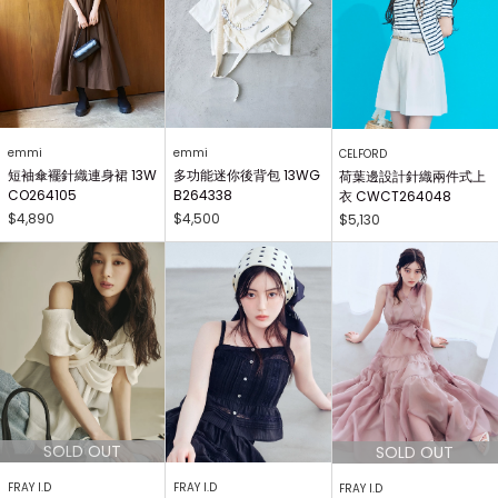
emmi
emmi
CELFORD
短袖傘襬針織連身裙 13W
多功能迷你後背包 13WG
荷葉邊設計針織兩件式上
CO264105
B264338
衣 CWCT264048
$4,890
$4,500
$5,130
FRAY I.D
FRAY I.D
FRAY I.D