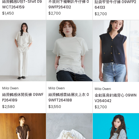
絲滑觸感U領T-Shirt 09
不規則下襬喇叭牛仔褲 0
貼袋窄管牛仔褲 09WFP2
WCT264159
9WFP264132
64133
$1,450
$2,700
$2,700
Mila Owen
Mila Owen
Mila Owen
絲滑觸感休閒長褲 09WF
絲滑觸感蕾絲層次上衣 0
金釦落肩針織背心 09WN
P264189
9WFT264188
V264042
$2,580
$3,550
$2,700