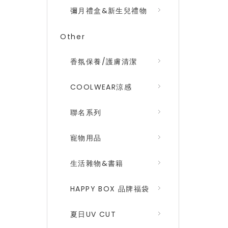
彌月禮盒&新生兒禮物
Other
香氛保養/護膚清潔
COOLWEAR涼感
聯名系列
寵物用品
生活雜物&書籍
HAPPY BOX 品牌福袋
夏日UV CUT