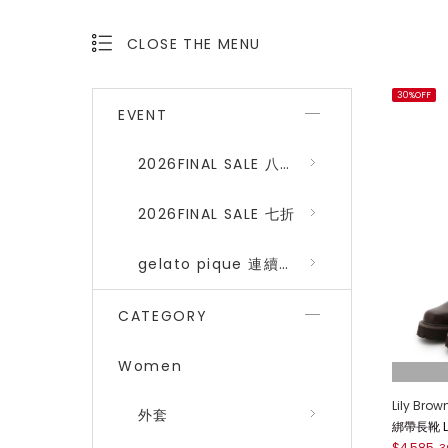
CLOSE THE MENU
OPEN THE MENU
30%OFF
EVENT
2026FINAL SALE 八折 (gelato pique、SNIDEL HOME)
2026FINAL SALE 七折
gelato pique 連續品番八折
CATEGORY
Women
Lily Brow
外套
綁帶長靴 L
$4,585