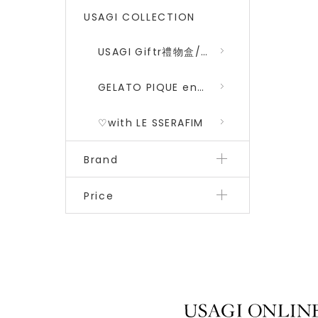
USAGI COLLECTION
USAGI Giftr禮物盒/包裝盒
GELATO PIQUE encounters DRAGON QUEST 勇者鬥惡龍 二彈
♡with LE SSERAFIM
Brand
Price