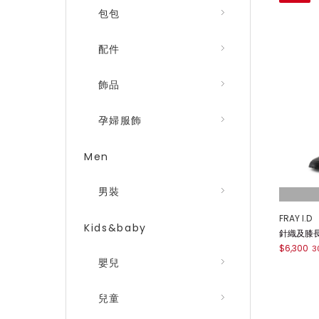
包包
配件
飾品
孕婦服飾
Men
男裝
FRAY I.D
Kids&baby
針織及膝
$6,300
3
嬰兒
兒童