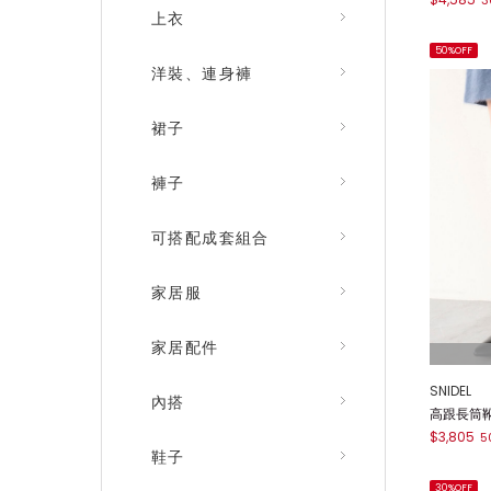
3
上衣
50%OFF
洋裝、連身褲
裙子
褲子
可搭配成套組合
家居服
家居配件
SNIDEL
內搭
高跟長筒靴 
$3,805
5
鞋子
30%OFF