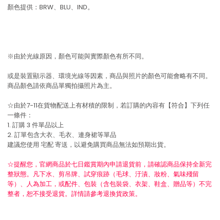
顏色提供：BRW、BLU、IND。
※由於光線原因，顏色可能與實際顏色有所不同。
或是裝置顯示器、環境光線等因素，商品與照片的顏色可能會略有不同。
商品顏色請依商品單獨拍攝照片為主。
☆由於7-11在貨物配送上有材積的限制，若訂購的內容有【符合】下列任
一條件：
1. 訂購 3 件單品以上
2. 訂單包含大衣、毛衣、連身裙等單品
建議您使用
宅配
寄送，以避免購買商品無法如預期出貨。
☆提醒您，官網商品於七日鑑賞期內申請退貨前，請確認商品保持全新完
整狀態。凡下水、剪吊牌、試穿痕跡（毛球、汙漬、妝粉、氣味殘留
等）、人為加工，或配件、包裝（含包裝袋、衣架、鞋盒、贈品等）不完
整者，恕不接受退貨。詳情請參考退換貨政策。