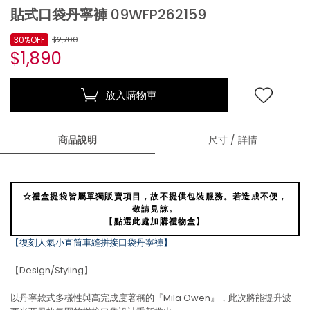
貼式口袋丹寧褲 09WFP262159
30%OFF
$2,700
$1,890
放入購物車
商品說明
尺寸 / 詳情
☆禮盒提袋皆屬單獨販賣項目，故不提供包裝服務。若造成不便，
敬請見諒。
【點選此處加購禮物盒】
【復刻人氣小直筒車縫拼接口袋丹寧褲】
【Design/Styling】
以丹寧款式多樣性與高完成度著稱的『Mila Owen』，此次將能提升波