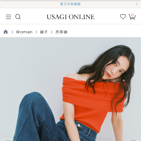
夏日洋裝圖鑑
0
我的
最愛
Women
褲子
丹寧褲
TOP