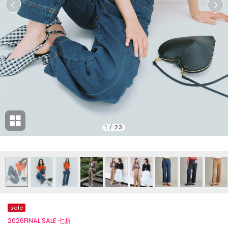
1
/
23
sale
2026FINAL SALE 七折