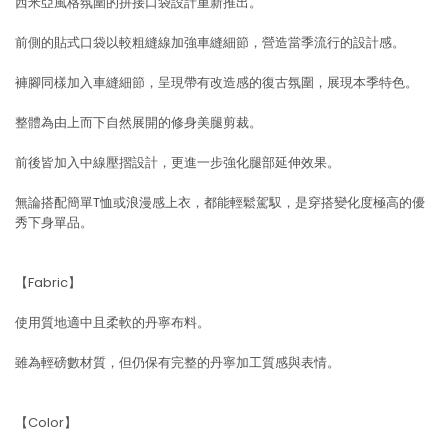
西米亞風格氛圍的拼接口袋設計重新推出。
前側的貼式口袋以較粗縫線加強車縫細節，營造當季流行的設計感。
褲腳同樣加入車縫細節，呈現帶有改造感的復古氛圍，展現本季特色。
整體為由上而下自然展開的修身美腿剪裁。
前後皆加入中線壓摺設計，更進一步強化腿部延伸效果。
無論搭配簡單T恤或浪漫感上衣，都能輕鬆駕馭，是穿搭變化度極高的優
秀下身單品。
【Fabric】
使用質地適中且柔軟的丹寧布料。
雖為輕磅數材質，但仍保有完整的丹寧加工質感與表情。
【Color】