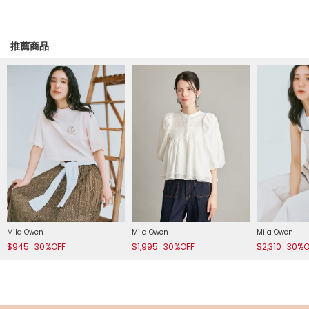
推薦商品
Mila Owen
Mila Owen
Mila Owen
$945
30%OFF
$1,995
30%OFF
$2,310
30%O