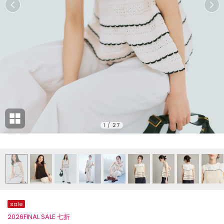
1
/
27
sale
2026FINAL SALE 七折