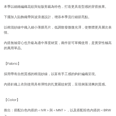
本季以細緻編織花紋與短版剪裁為特色，打造更具造型感的穿搭效果。
下擺加入貼飾織帶與波浪邊設計，增添本季流行細節亮點。
以棉混紗線中織入細小薄膜亮片，低調散發微微光澤，使整體更具層次表
情。
內搭無袖背心也升級為適中厚度材質，兩件皆可單獨使用，是實穿性極高
的萬用單品。
【Fabric】
採用帶有自然質感的棉混紗線，以富有手工感的鉤針編織呈現。
內搭針織上衣則使用具有彈性的扎實羅紋材質，呈現俐落清爽的質感。
【Color】
推出：搭配白色內搭的＜IVR＞與＜MNT＞，以及搭配棕色內搭的＜BRW
＞。