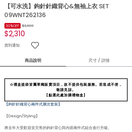
【可水洗】鉤針針織背心&無袖上衣 SET
09WNT262136
30%OFF
$3,300
$2,310
貨到通知
商品說明
尺寸 / 詳情
☆禮盒提袋皆屬單獨販賣項目，故不提供包裝服務。若造成不便，
敬請見諒。
【點選此處加購禮物盒】
【鉤針針織背心兩件式層次套裝】
【Design/Styling】
將去年大受歡迎並完售的鉤針背心與內搭兩件式組合進行升級。