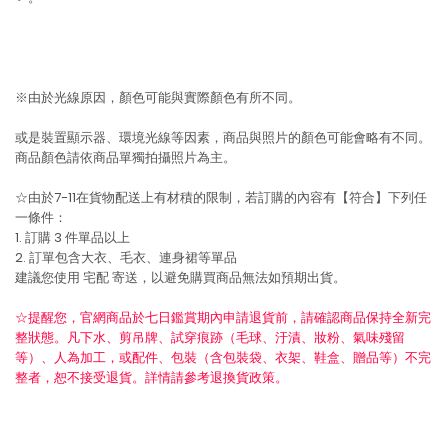
※由於光線原因，顏色可能與實際顏色有所不同。
或是裝置顯示器、環境光線等因素，商品與照片的顏色可能會略有不同。
商品顏色請依商品單獨拍攝照片為主。
☆由於7-11在貨物配送上有材積的限制，若訂購的內容有【符合】下列任
一條件：
1. 訂購 3 件單品以上
2. 訂單包含大衣、毛衣、連身裙等單品
建議您使用
宅配
寄送，以避免購買商品無法如預期出貨。
☆提醒您，官網商品於七日鑑賞期內申請退貨前，請確認商品保持全新完
整狀態。凡下水、剪吊牌、試穿痕跡（毛球、汙漬、妝粉、氣味殘留
等）、人為加工，或配件、包裝（含包裝袋、衣架、鞋盒、贈品等）不完
整者，恕不接受退貨。詳情請參考退換貨政策。