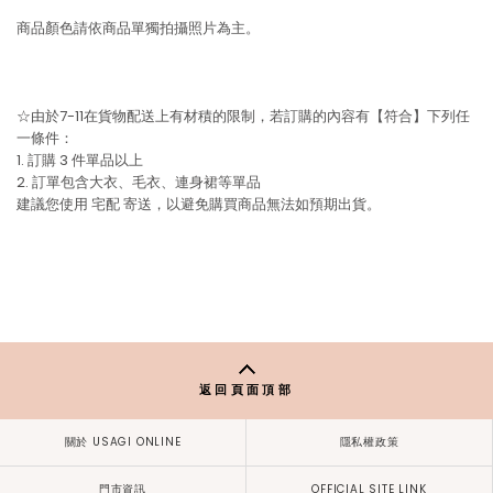
商品顏色請依商品單獨拍攝照片為主。
☆由於7-11在貨物配送上有材積的限制，若訂購的內容有【符合】下列任
一條件：
1. 訂購 3 件單品以上
2. 訂單包含大衣、毛衣、連身裙等單品
建議您使用
宅配
寄送，以避免購買商品無法如預期出貨。
返回頁面頂部
關於 USAGI ONLINE
隱私權政策
門市資訊
OFFICIAL SITE LINK