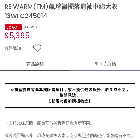
RE;WARM(TM)氣球裙擺落肩袖中綿大衣
13WFC245014
50%OFF
$10,790
$5,395
貨到通知
商品說明
尺寸 / 詳情
☆禮盒提袋皆屬單獨販賣項目，故不提供包裝服務。若造成不便，
敬請見諒。
【點選此處加購禮物盒】
※由於光線原因，顏色可能與實際顏色有所不同。
或是裝置顯示器、環境光線等因素，商品與照片的顏色可能會略有不同。