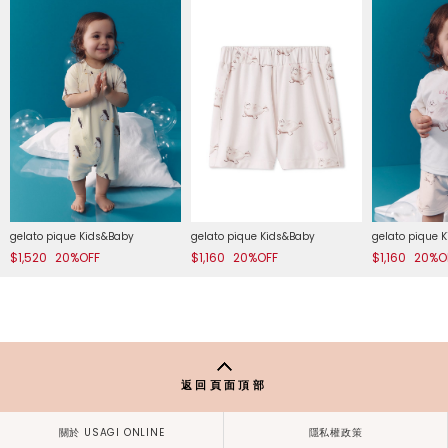
gelato pique Kids&Baby
gelato pique Kids&Baby
gelato pique 
$1,520
20%OFF
$1,160
20%OFF
$1,160
20%O
返回頁面頂部
關於 USAGI ONLINE
隱私權政策