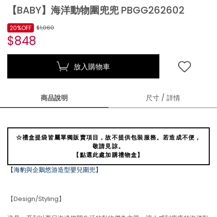
【BABY】海洋動物圍兜兜 PBGG262602
20%OFF
$1,060
$848
放入購物車
商品說明
尺寸 / 詳情
☆禮盒提袋皆屬單獨販賣項目，故不提供包裝服務。若造成不便，
敬請見諒。
【點選此處加購禮物盒】
【海豹與企鵝悠游造型嬰兒圍兜】
【Design/Styling】