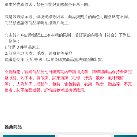
※由於光線原因，顏色可能與實際顏色有所不同。
或是裝置顯示器、環境光線等因素，商品與照片的顏色可能會略有不同。
商品顏色請依商品單獨拍攝照片為主。
☆由於7-11在貨物配送上有材積的限制，若訂購的內容有【符合】下列任
一條件：
1. 訂購 3 件單品以上
2. 訂單包含大衣、毛衣、連身裙等單品
建議您使用
宅配
寄送，以避免購買商品無法如預期出貨。
☆提醒您，官網商品於七日鑑賞期內申請退貨前，請確認商品保持全新完
整狀態。凡下水、剪吊牌、試穿痕跡（毛球、汙漬、妝粉、氣味殘留
等）、人為加工，或配件、包裝（含包裝袋、衣架、鞋盒、贈品等）不完
整者，恕不接受退貨。詳情請參考退換貨政策。
推薦商品