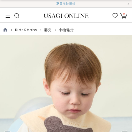
夏日洋裝圖鑑
0
我的
最愛
Kids&baby
嬰兒
小物雜貨
TOP