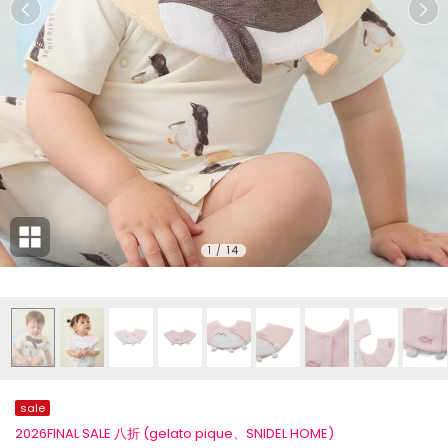
1
/
14
sale
2026FINAL SALE 八折 (gelato pique、SNIDEL HOME)