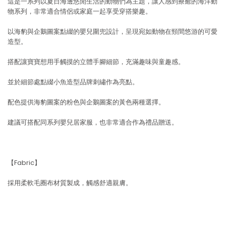
這是一系列以夏日海邊悠閒生活的動物們為主題，讓人感到療癒的海洋動
物系列，非常適合情侶或家庭一起享受穿搭樂趣。
以海豹與企鵝圖案點綴的嬰兒圍兜設計，呈現宛如動物在頸間悠游的可愛
造型。
搭配讓寶寶想用手觸摸的立體手腳細節，充滿趣味與童趣感。
並於細節處點綴小魚造型品牌刺繡作為亮點。
配色提供海豹圖案的粉色與企鵝圖案的黃色兩種選擇。
建議可搭配同系列嬰兒居家服，也非常適合作為禮品贈送。
【Fabric】
採用柔軟毛圈布材質製成，觸感舒適親膚。