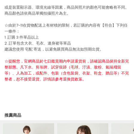
或是裝置顯示器、環境光線等因素，商品與照片的顏色可能會略有不同。
商品顏色請依商品單獨拍攝照片為主。
☆由於7-11在貨物配送上有材積的限制，若訂購的內容有【符合】下列任
一條件：
1. 訂購 3 件單品以上
2. 訂單包含大衣、毛衣、連身裙等單品
建議您使用
宅配
寄送，以避免購買商品無法如預期出貨。
☆提醒您，官網商品於七日鑑賞期內申請退貨前，請確認商品保持全新完
整狀態。凡下水、剪吊牌、試穿痕跡（毛球、汙漬、妝粉、氣味殘留
等）、人為加工，或配件、包裝（含包裝袋、衣架、鞋盒、贈品等）不完
整者，恕不接受退貨。詳情請參考退換貨政策。
推薦商品