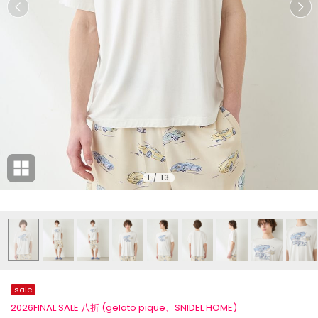
1
/
13
sale
2026FINAL SALE 八折 (gelato pique、SNIDEL HOME)