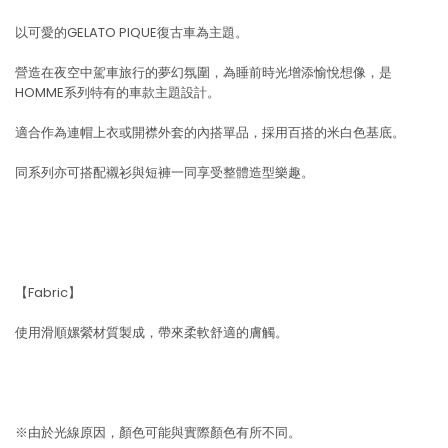
以可愛的GELATO PIQUE復古車為主題。
營造在夜空中駕車旅行的夢幻氛圍，為睡前時光增添愉悅想像，是
HOMME系列特有的車款主題設計。
適合作為連帽上衣或開襟外套的內搭單品，採用百搭的米白色基底。
同系列亦可搭配襯衫與短褲一同享受整體造型樂趣。
【Fabric】
使用滑順嫘縈材質製成，帶來柔軟舒適的膚觸。
※由於光線原因，顏色可能與實際顏色有所不同。