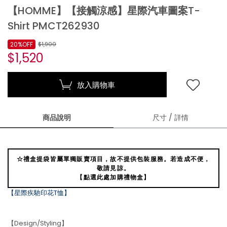
【HOMME】【接觸涼感】星際汽車圖案T-
Shirt PMCT262930
20%OFF
$1,900
$1,520
放入購物車
商品說明
尺寸 / 詳情
☆禮盒提袋皆屬單獨販賣項目，故不提供包裝服務。若造成不便，
敬請見諒。
【點選此處加購禮物盒】
【星際疾馳印花T恤】
【Design/Styling】