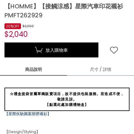
【HOMME】【接觸涼感】星際汽車印花襯衫
PMFT262929
20%OFF
$2,550
$2,040
放入購物車
商品說明
尺寸 / 詳情
☆禮盒提袋皆屬單獨販賣項目，故不提供包裝服務。若造成不便，
敬請見諒。
【點選此處加購禮物盒】
【星際疾馳圖案開襟襯衫】
【Design/Styling】