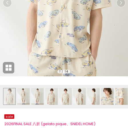
1
/
14
sale
2026FINAL SALE 八折 (gelato pique、SNIDEL HOME)