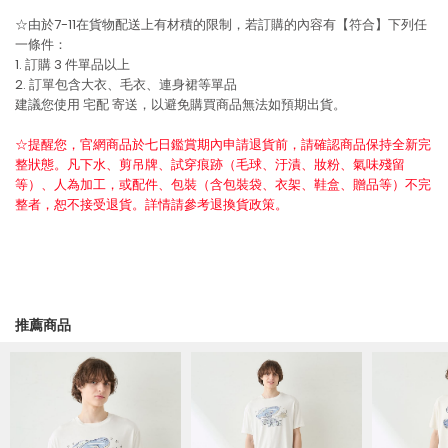
☆由於7-11在貨物配送上有材積的限制，若訂購的內容有【符合】下列任
一條件：
1. 訂購 3 件單品以上
2. 訂單包含大衣、毛衣、連身裙等單品
建議您使用
宅配
寄送，以避免購買商品無法如預期出貨。
☆提醒您，官網商品於七日鑑賞期內申請退貨前，請確認商品保持全新完
整狀態。凡下水、剪吊牌、試穿痕跡（毛球、汙漬、妝粉、氣味殘留
等）、人為加工，或配件、包裝（含包裝袋、衣架、鞋盒、贈品等）不完
整者，恕不接受退貨。詳情請參考退換貨政策。
推薦商品