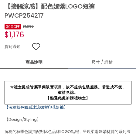
【接觸涼感】配色嫘縈LOGO短褲
PWCP254217
30%OFF
$1,680
$1,176
貨到通知
商品說明
尺寸 / 詳情
☆禮盒提袋皆屬單獨販賣項目，故不提供包裝服務。若造成不便，
敬請見諒。
【點選此處加購禮物盒】
【沉穩秋色觸感冰涼嫘縈印花短褲】
【Design/Styling】
沉穩的秋季色調搭配對比色品牌LOGO點綴，呈現柔滑嫘縈材質的系列風