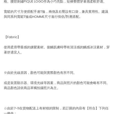
格。腰部刺繡PIQUE LOGO作為小巧亮點，短褲整體穿著感柔軟舒適。
寬鬆的尺寸方便搭配手邊T恤，兩側及右臀設有口袋，兼具實用性。建議
與同系列寬鬆T恤或HOMME尺寸進行情侶/對應搭配。
【Fabric】
使用柔滑帶垂感的嫘縈素材。接觸肌膚時帶有清涼感的觸感冰涼素材，穿
著舒適宜人。
※由於光線原因，顏色可能與實際顏色有所不同。
或是裝置顯示器、環境光線等因素，商品與照片的顏色可能會略有不同。
商品顏色請依商品單獨拍攝照片為主。
☆由於7-11在貨物配送上有材積的限制，若訂購的內容有【符合】下列任
一條件：