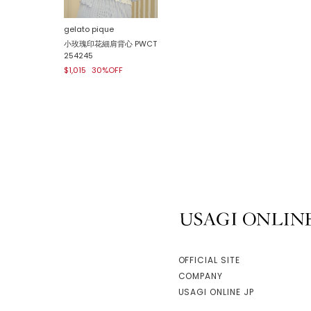
gelato pique
小玫瑰印花細肩背心 PWCT
254245
$1,015
30%OFF
USAGI ONLINE
OFFICIAL SITE
COMPANY
USAGI ONLINE JP