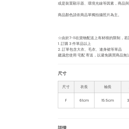
或是裝置顯示器、環境光線等因素，商品與
商品顏色請依商品單獨拍攝照片為主。
☆由於7-11在貨物配送上有材積的限制，
1. 訂購 3 件單品以上
2. 訂單包含大衣、毛衣、連身裙等單品
建議您使用
宅配
寄送，以避免購買商品無
尺寸
尺寸
衣長
袖長
F
61cm
15.5cm
詳情