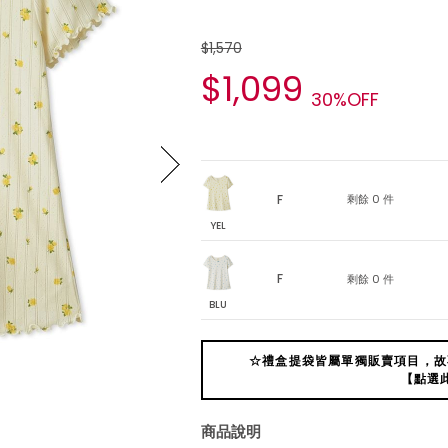
$1,570
$1,099
30%OFF
F
剩餘 0 件
YEL
F
剩餘 0 件
BLU
☆禮盒提袋皆屬單獨販賣項目，故
【點選
商品說明