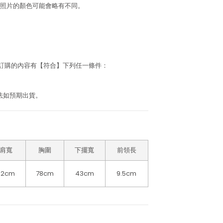
照片的顏色可能會略有不同。
若訂購的內容有【符合】下列任一條件：
法如預期出貨。
肩寬
胸圍
下擺寬
前領長
32cm
78cm
43cm
9.5cm