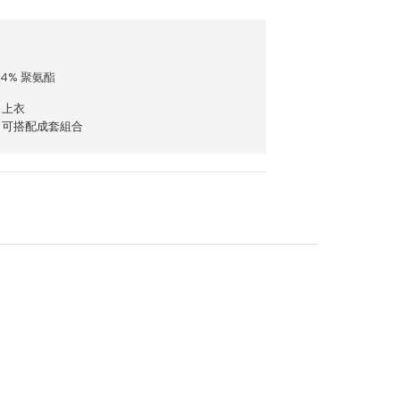
4% 聚氨酯
上衣
可搭配成套組合