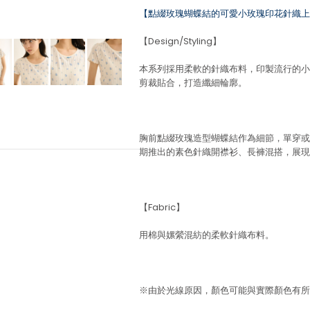
【點綴玫瑰蝴蝶結的可愛小玫瑰印花針織上
【Design/Styling】
本系列採用柔軟的針織布料，印製流行的小
剪裁貼合，打造纖細輪廓。
胸前點綴玫瑰造型蝴蝶結作為細節，單穿或
期推出的素色針織開襟衫、長褲混搭，展現
【Fabric】
用棉與嫘縈混紡的柔軟針織布料。
※由於光線原因，顏色可能與實際顏色有所