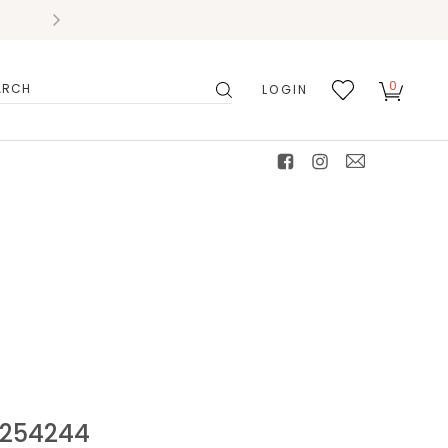
0
LOGIN
搜
我的
尋
最愛
facebook
instagram
mail
54244