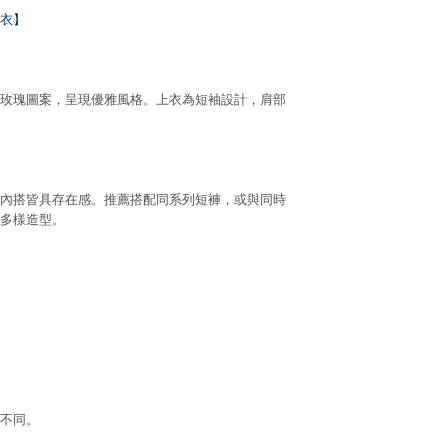
衣】
玫瑰圖案，呈現優雅風格。上衣為短袖設計，肩部
內搭皆具存在感。推薦搭配同系列短褲，或與同時
多樣造型。
不同。