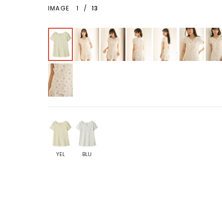
IMAGE
1
/
13
YEL
BLU