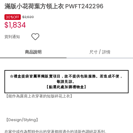
滿版小花荷葉方領上衣 PWFT242296
30%OFF
$2,620
$1,834
貨到通知
商品說明
尺寸 / 詳情
☆禮盒提袋皆屬單獨販賣項目，故不提供包裝服務。若造成不便，
敬請見諒。
【點選此處加購禮物盒】
【能作為露肩上衣穿著的短版碎花上衣】
【Design/Styling】
在家中或作為暫時外出的穿著都很適合的清新色調碎花系列。