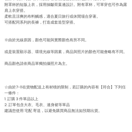
附罩杯的短版上衣，採用抽皺荷葉邊設計。附有罩杯，可單穿也可作為露
肩上衣穿搭。
柔軟且涼爽的布料觸感，適合夏日旅行或休閒場合穿著。
可搭配同系列的長褲，打造成套造型穿搭。
※由於光線原因，顏色可能與實際顏色有所不同。
或是裝置顯示器、環境光線等因素，商品與照片的顏色可能會略有不同。
商品顏色請依商品單獨拍攝照片為主。
☆由於7-11在貨物配送上有材積的限制，若訂購的內容有【符合】下列任
一條件：
1. 訂購 3 件單品以上
2. 訂單包含大衣、毛衣、連身裙等單品
建議您使用
宅配
寄送，以避免購買商品無法如預期出貨。