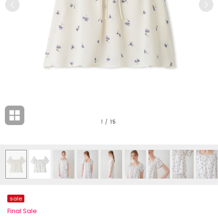
1
/
15
sale
Final Sale