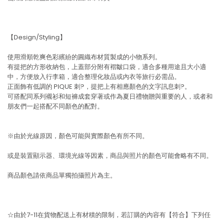
【Design/Styling】
使用滑順乾爽色彩繽紛的圓織布材質製成的小物系列。
有提把的方形收納包，上蓋部分附有褶皺口袋，適合多種用途且大小適
中，方便放入行李箱，適合整理化妝品或內衣等旅行必需品。
正面飾有低調的 PIQUE 刺?，提把上有相應顏色的文字訊息刺?。
可搭配同系列襯衫和短褲成套穿著或作為夏日禮物贈與重要的人，或者和
朋友們一起搭配不同顏色的配對。
※由於光線原因，顏色可能與實際顏色有所不同。
或是裝置顯示器、環境光線等因素，商品與照片的顏色可能會略有不同。
商品顏色請依商品單獨拍攝照片為主。
☆由於7-11在貨物配送上有材積的限制，若訂購的內容有【符合】下列任