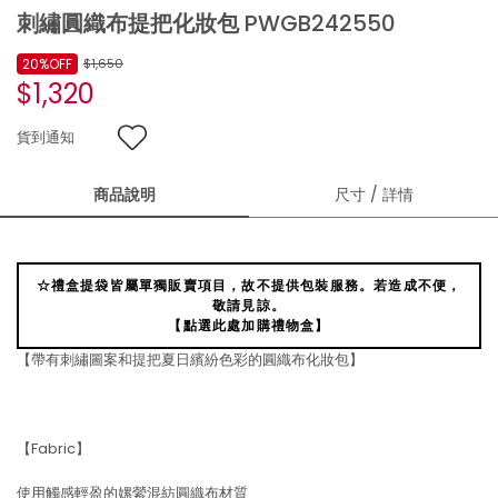
刺繡圓織布提把化妝包 PWGB242550
20%OFF
$1,650
$1,320
貨到通知
商品說明
尺寸 / 詳情
☆禮盒提袋皆屬單獨販賣項目，故不提供包裝服務。若造成不便，
敬請見諒。
【點選此處加購禮物盒】
【帶有刺繡圖案和提把夏日繽紛色彩的圓織布化妝包】
【Fabric】
使用觸感輕盈的嫘縈混紡圓織布材質