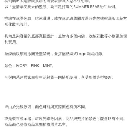
看到曬出太陽眼鏡痕跡的可愛表情讓人忍不住心動。
以「盡情享受夏天的熊熊」為主題打造的SUMMER BEAR配件系列。
描繪在泳圈休息、吃冰淇淋，或在泳池邊悠閒度過時光的熊熊滿版印花方
形化妝包設計。
具備足夠容量的底部寬幅設計，並附有多個內袋，收納彩妝等小物更加便
利實用。
拉鍊頭以繽紛泳圈造型呈現，並搭配點綴式Logo刺繡細節。
顏色：IVORY、PINK、MINT。
可與同系列居家服與生活雜貨一同搭配使用，享受整體造型樂趣。
※由於光線原因，顏色可能與實際顏色有所不同。
或是裝置顯示器、環境光線等因素，商品與照片的顏色可能會略有不同。
商品顏色請依商品單獨拍攝照片為主。