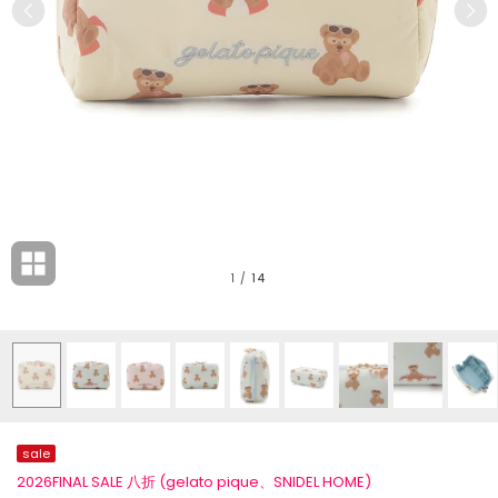
1
/
14
sale
2026FINAL SALE 八折 (gelato pique、SNIDEL HOME)