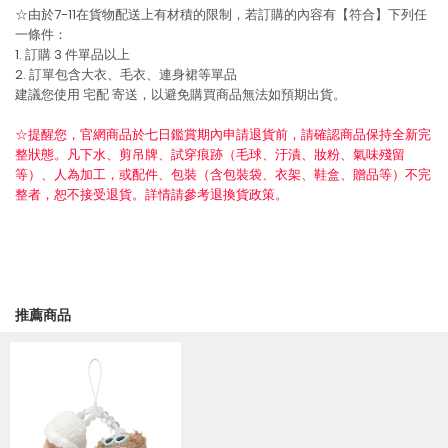
☆由於7-11在貨物配送上有材積的限制，若訂購的內容有【符合】下列任
一條件：
1. 訂購 3 件單品以上
2. 訂單包含大衣、毛衣、連身裙等單品
建議您使用
宅配
寄送，以避免購買商品無法如預期出貨。
☆提醒您，官網商品於七日鑑賞期內申請退貨前，請確認商品保持全新完
整狀態。凡下水、剪吊牌、試穿痕跡（毛球、汙漬、妝粉、氣味殘留
等）、人為加工，或配件、包裝（含包裝袋、衣架、鞋盒、贈品等）不完
整者，恕不接受退貨。詳情請參考退換貨政策。
推薦商品