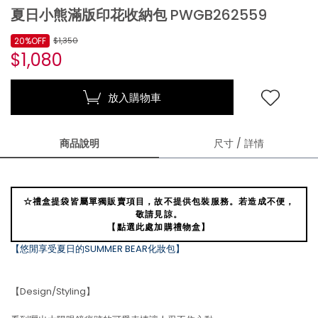
夏日小熊滿版印花收納包 PWGB262559
20%OFF
$1,350
$1,080
放入購物車
商品說明
尺寸 / 詳情
☆禮盒提袋皆屬單獨販賣項目，故不提供包裝服務。若造成不便，
敬請見諒。
【點選此處加購禮物盒】
【悠閒享受夏日的SUMMER BEAR化妝包】
【Design/Styling】