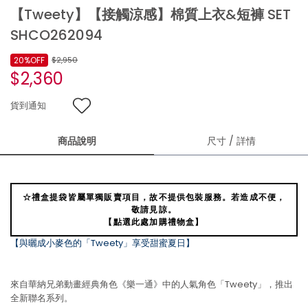
【Tweety】【接觸涼感】棉質上衣&短褲 SET
SHCO262094
20%OFF
$2,950
$2,360
貨到通知
商品說明
尺寸 / 詳情
☆禮盒提袋皆屬單獨販賣項目，故不提供包裝服務。若造成不便，
敬請見諒。
【點選此處加購禮物盒】
【與曬成小麥色的「Tweety」享受甜蜜夏日】
來自華納兄弟動畫經典角色《樂一通》中的人氣角色「Tweety」，推出
全新聯名系列。