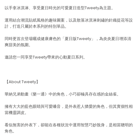
以手拿冰淇淋、享受夏日時光的可愛夏日造型Tweety為主題。
運用結合潮流貼紙風格的趣味圖案，以及散落冰淇淋刺繡的針織提花等設
計，打造只屬於本系列的特別單品。
同時更首次登場曬成健康膚色的「夏日版Tweety」，為炎炎夏日增添清
爽甜美的氛圍。
邀請您一同享受Tweety帶來的心動夏日系列。
【About Tweety】
華納兄弟動畫《樂一通》中的角色，小巧卻極具存在感的金絲雀。
擁有大大的藍色眼睛與可愛嗓音，是外表惹人憐愛的角色，但其實個性相
當機靈調皮。
看似無害的外表下，卻能在各種狀況中運用智慧巧妙脫身，是相當聰明的
角色。