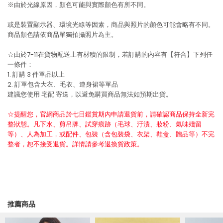
※由於光線原因，顏色可能與實際顏色有所不同。
或是裝置顯示器、環境光線等因素，商品與照片的顏色可能會略有不同。
商品顏色請依商品單獨拍攝照片為主。
☆由於7-11在貨物配送上有材積的限制，若訂購的內容有【符合】下列任
一條件：
1. 訂購 3 件單品以上
2. 訂單包含大衣、毛衣、連身裙等單品
建議您使用
宅配
寄送，以避免購買商品無法如預期出貨。
☆提醒您，官網商品於七日鑑賞期內申請退貨前，請確認商品保持全新完
整狀態。凡下水、剪吊牌、試穿痕跡（毛球、汙漬、妝粉、氣味殘留
等）、人為加工，或配件、包裝（含包裝袋、衣架、鞋盒、贈品等）不完
整者，恕不接受退貨。詳情請參考退換貨政策。
推薦商品