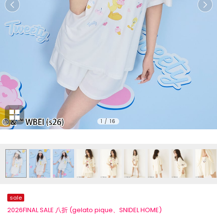
1
/
16
sale
2026FINAL SALE 八折 (gelato pique、SNIDEL HOME)