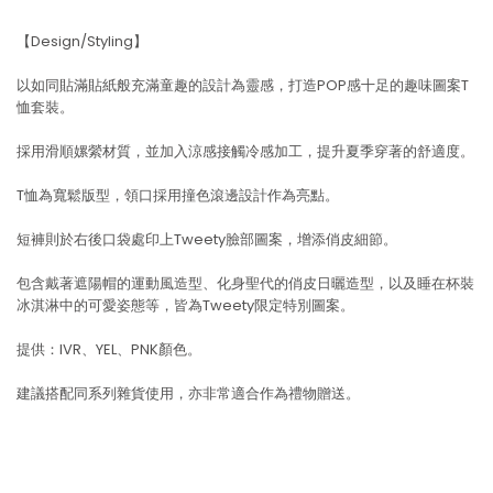
【Design/Styling】
以如同貼滿貼紙般充滿童趣的設計為靈感，打造POP感十足的趣味圖案T
恤套裝。
採用滑順嫘縈材質，並加入涼感接觸冷感加工，提升夏季穿著的舒適度。
T恤為寬鬆版型，領口採用撞色滾邊設計作為亮點。
短褲則於右後口袋處印上Tweety臉部圖案，增添俏皮細節。
包含戴著遮陽帽的運動風造型、化身聖代的俏皮日曬造型，以及睡在杯裝
冰淇淋中的可愛姿態等，皆為Tweety限定特別圖案。
提供：IVR、YEL、PNK顏色。
建議搭配同系列雜貨使用，亦非常適合作為禮物贈送。