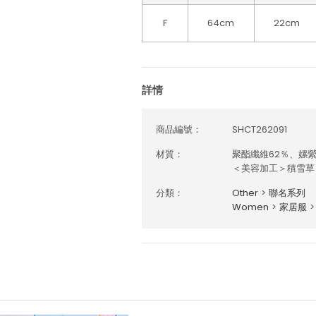
F
64cm
22cm
詳情
商品編號：
SHCT262091
材質：
聚酯纖維62％、嫘縈
＜美容加工＞積雪草（
分類：
Other
>
聯名系列
Women
>
家居服
>