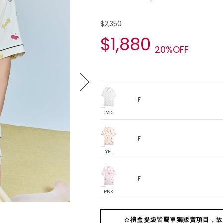
$2,350
$1,880
20%OFF
F
IVR
F
YEL
F
PNK
☆禮盒提袋皆屬單獨販賣項目，故