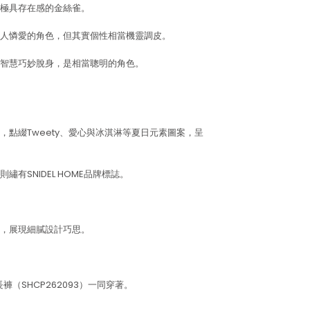
極具存在感的金絲雀。
人憐愛的角色，但其實個性相當機靈調皮。
智慧巧妙脫身，是相當聰明的角色。
點綴Tweety、愛心與冰淇淋等夏日元素圖案，呈
有SNIDEL HOME品牌標誌。
，展現細膩設計巧思。
褲（SHCP262093）一同穿著。