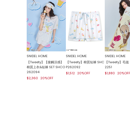
SNIDEL HOME
SNIDEL HOME
SNIDEL HOME
【Tweety】【接觸涼感】
【Tweety】棉質短褲 SHC
【Tweety】毛毯 
棉質上衣&短褲 SET SHCO
P262092
2251
262094
$1,512
20%OFF
$1,880
20%OF
$2,360
20%OFF