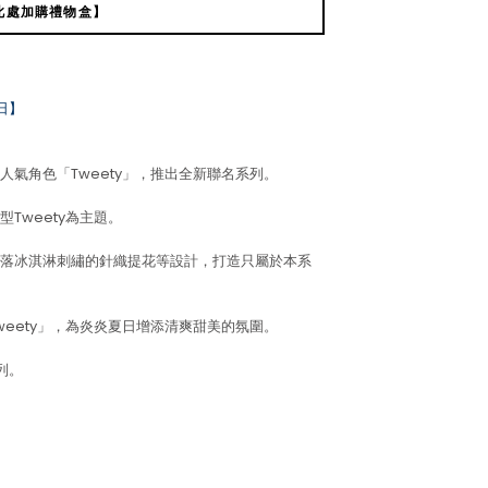
此處加購禮物盒】
日】
氣角色「Tweety」，推出全新聯名系列。
Tweety為主題。
落冰淇淋刺繡的針織提花等設計，打造只屬於本系
eety」，為炎炎夏日增添清爽甜美的氛圍。
列。