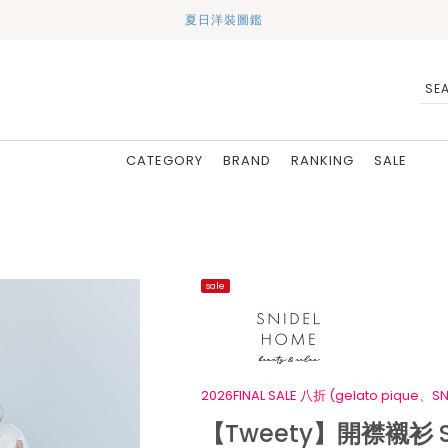
夏日洋裝圖鑑
CATEGORY
BRAND
RANKING
SALE
sale
2026FINAL SALE 八折 (gelato pique、SN
【Tweety】開襟襯衫 S