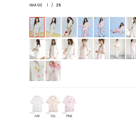
IMAGE
1
/
25
IVR
YEL
PNK