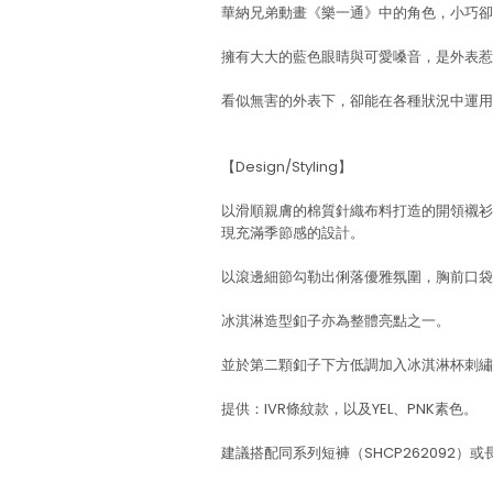
華納兄弟動畫《樂一通》中的角色，小巧卻
擁有大大的藍色眼睛與可愛嗓音，是外表惹
看似無害的外表下，卻能在各種狀況中運用
【Design/Styling】
以滑順親膚的棉質針織布料打造的開領襯衫，
現充滿季節感的設計。
以滾邊細節勾勒出俐落優雅氛圍，胸前口袋則繡
冰淇淋造型釦子亦為整體亮點之一。
並於第二顆釦子下方低調加入冰淇淋杯刺繡
提供：IVR條紋款，以及YEL、PNK素色。
建議搭配同系列短褲（SHCP262092）或長