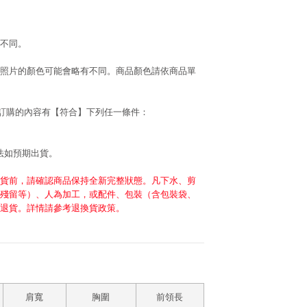
不同。
照片的顏色可能會略有不同。商品顏色請依商品單
若訂購的內容有【符合】下列任一條件：
法如預期出貨。
貨前，請確認商品保持全新完整狀態。凡下水、剪
殘留等）、人為加工，或配件、包裝（含包裝袋、
退貨。詳情請參考退換貨政策。
肩寬
胸圍
前領長