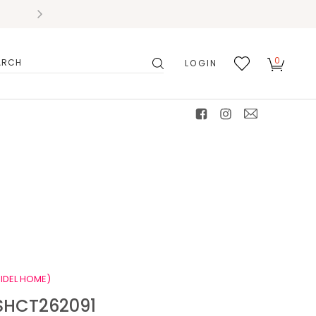
0
LOGIN
搜
我的
尋
最愛
facebook
instagram
mail
IDEL HOME)
HCT262091