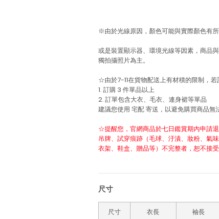
※由於光線原因，顏色可能與實際顏色有所
或是裝置顯示器、環境光線等因素，商品與
獨拍攝照片為主。
☆由於7-11在貨物配送上有材積的限制，
1. 訂購 3 件單品以上
2. 訂單包含大衣、毛衣、連身裙等單品
建議您使用
宅配
寄送，以避免購買商品無
☆提醒您，官網商品於七日鑑賞期內申請退
吊牌、試穿痕跡（毛球、汙漬、妝粉、氣味
衣架、鞋盒、贈品等）不完整者，恕不接受
尺寸
尺寸
衣長
袖長