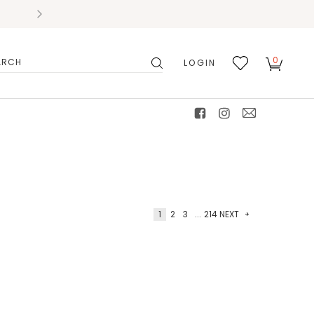
0
LOGIN
搜
我的
尋
最愛
facebook
instagram
mail
1
2
3
...
214
NEXT