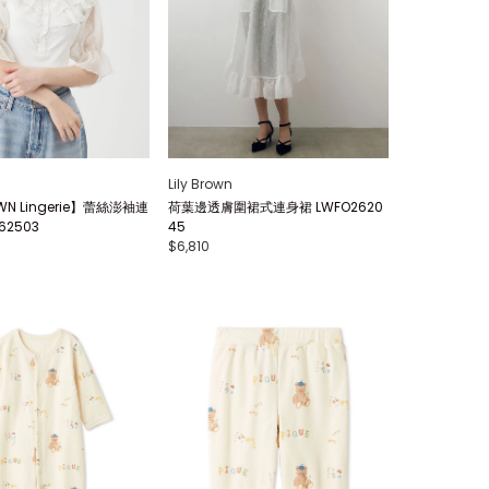
Lily Brown
OWN Lingerie】蕾絲澎袖連
荷葉邊透膚圍裙式連身裙 LWFO2620
62503
45
$6,810