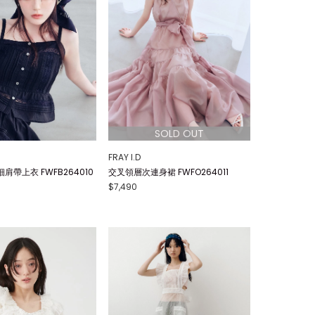
FRAY I.D
肩帶上衣 FWFB264010
交叉領層次連身裙 FWFO264011
$7,490