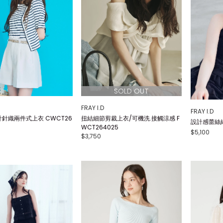
FRAY I.D
FRAY I.D
針織兩件式上衣 CWCT26
扭結細節剪裁上衣/可機洗.接觸涼感 F
設計感蕾絲細
WCT264025
$5,100
$3,750