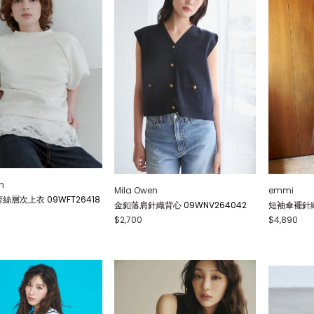
n
Mila Owen
emmi
絲層次上衣 09WFT26418
金釦落肩針織背心 09WNV264042
短袖傘襬針織連
$2,700
$4,890