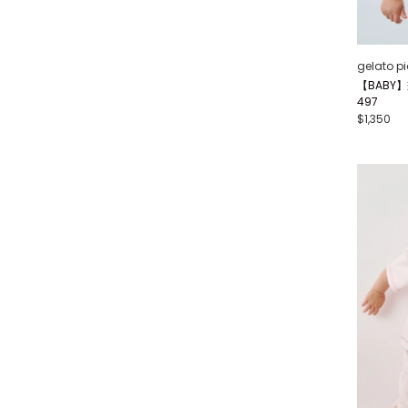
gelato p
【BABY】
497
$1,350