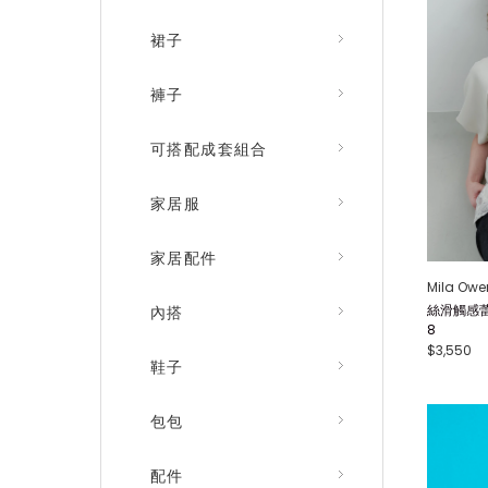
裙子
褲子
可搭配成套組合
家居服
家居配件
Mila Owe
絲滑觸感蕾
內搭
8
$3,550
鞋子
包包
配件