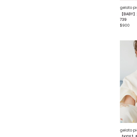
gelato p
【BABY
739
$900
gelato p
【KIDS】畫