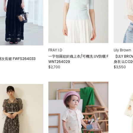
FRAY I.D
Lily Brown
一字領羅紋針織上衣/可機洗.UV防曬 F
【LILY BR
長裙 FWFS264033
WNT264029
身衣 LLCO2
$2,700
$3,550