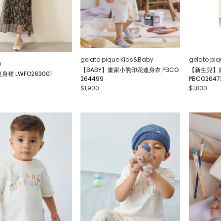
gelato pique Kids&Baby
gelato pi
n
【BABY】畫家小熊印花連身衣 PBCO
【新生兒】
裙 LWFO263001
264499
PBCO2647
$1,900
$1,830