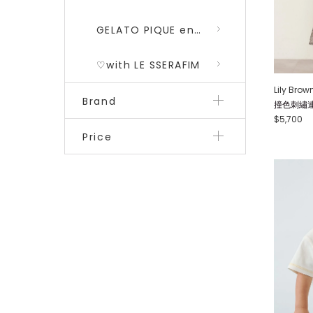
GELATO PIQUE encounters DRAGON QUEST 勇者鬥惡龍 二彈
♡with LE SSERAFIM
Lily Brow
Brand
撞色刺繡連身
$5,700
Price