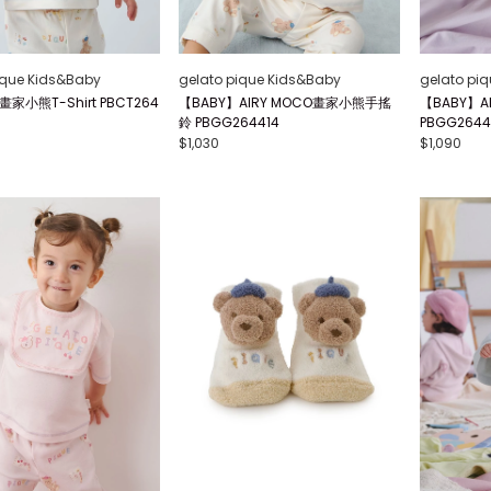
ique Kids&Baby
gelato pique Kids&Baby
gelato pi
畫家小熊T-Shirt PBCT264
【BABY】AIRY MOCO畫家小熊手搖
【BABY】A
鈴 PBGG264414
PBGG2644
$1,030
$1,090