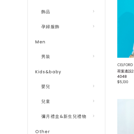
飾品
孕婦服飾
Men
男裝
CELFORD
荷葉邊設計
Kids&baby
4048
$5,130
嬰兒
兒童
彌月禮盒&新生兒禮物
Other