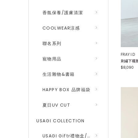
香氛保養/護膚清潔
COOLWEAR涼感
聯名系列
FRAY I.D
寵物用品
刺繡下襬層次
$8,090
生活雜物&書籍
HAPPY BOX 品牌福袋
夏日UV CUT
USAGI COLLECTION
USAGI Giftr禮物盒/包裝盒