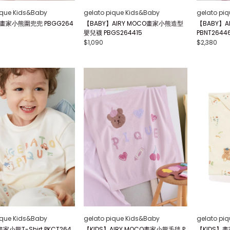
ique Kids&Baby
gelato pique Kids&Baby
gelato pi
】畫家小熊圍兜兜 PBGG264
【BABY】AIRY MOCO畫家小熊造型
【BABY】A
嬰兒襪 PBGS264415
PBNT2644
$1,090
$2,380
ique Kids&Baby
gelato pique Kids&Baby
gelato pi
家小熊T-Shirt PKCT264
【KIDS】AIRY MOCO畫家小熊毛毯 P
【KIDS】