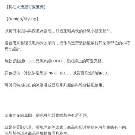
【長毛犬造型可愛髮圈】
【Design/Styling】
以夏日冰淇淋與西瓜為靈感，打造蓬鬆柔軟的針織小髮圈配件。
適合用來整理長毛狗狗的瀏海，或作為造型裝飾配戴於耳朵等部位的小巧
尺寸設計。
每款皆點綴PIQUE品牌刺繡LOGO，是細節上的可愛亮點。
顏色提供：冰淇淋造型的PINK、BLUE，以及西瓜造型的RED。
可與同時期推出的冰淇淋或西瓜系列服飾與雜貨搭配使用。
※由於光線原因，顏色可能與實際顏色有所不同。
或是裝置顯示器、環境光線等因素，商品與照片的顏色可能會略有不同。
商品顏色請依商品單獨拍攝照片為主。