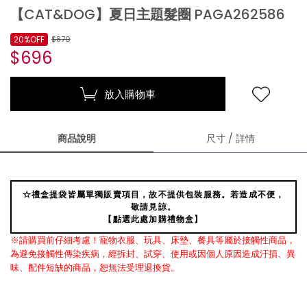
【CAT&DOG】夏日主題髮圈 PAGA262586
20%OFF
$870
$696
放入購物車
商品說明
尺寸 / 詳情
☆禮盒提袋皆屬單獨販賣項目，故不提供包裝服務。若造成不便，
敬請見諒。
【點選此處加購禮物盒】
※請購買前仔細考慮！寵物衣服、玩具、床墊、餐具等屬於接觸性商品，
為避免接觸性傳染疾病，經拆封、試穿、使用或因個人原因造成汙損、異
味、配件短缺的商品，恕無法受理退換貨。