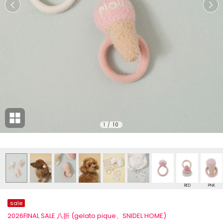
1
/
10
RED
PNK
sale
2026FINAL SALE 八折 (gelato pique、SNIDEL HOME)