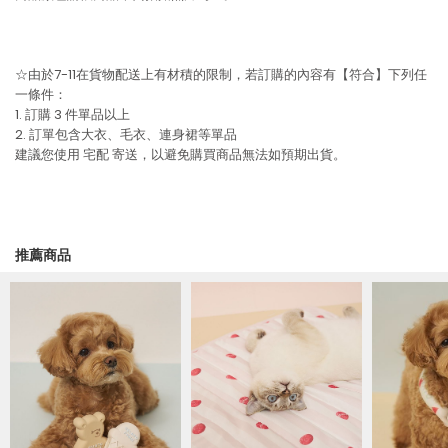
☆由於7-11在貨物配送上有材積的限制，若訂購的內容有【符合】下列任
一條件：
1. 訂購 3 件單品以上
2. 訂單包含大衣、毛衣、連身裙等單品
建議您使用
宅配
寄送，以避免購買商品無法如預期出貨。
推薦商品