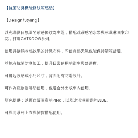
【抗菌防臭機能條紋涼感墊】
【Design/Styling】
以充滿夏日氛圍的繽紛條紋為主題，搭配跳躍感的水果與冰淇淋圖案印
花，打造CAT&DOG系列。
使用具接觸冷感效果的針織布料，即使炎熱天氣也能保持清涼舒適。
並施有抗菌防臭加工，提升日常使用的衛生與舒適度。
可捲起收納成小巧尺寸，背面附有防滑設計。
可作為寵物咖啡墊使用，也適合外出或車內使用。
顏色提供：以覆盆莓圖案的PINK，以及冰淇淋圖案的BLUE。
可與同系列上衣與雜貨搭配使用。