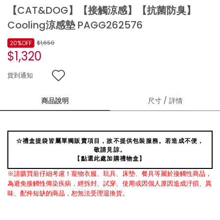
【CAT&DOG】【接觸涼感】【抗菌防臭】
Cooling涼感墊 PAGG262576
20%OFF
$1,650
$1,320
貨到通知
商品說明
尺寸 / 詳情
☆禮盒提袋皆屬單獨販賣項目，故不提供包裝服務。若造成不便，
敬請見諒。
【點選此處加購禮物盒】
※請購買前仔細考慮！寵物衣服、玩具、床墊、餐具等屬於接觸性商品，
為避免接觸性傳染疾病，經拆封、試穿、使用或因個人原因造成汙損、異
味、配件短缺的商品，恕無法受理退換貨。