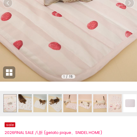
1
/
15
sale
2026FINAL SALE 八折 (gelato pique、SNIDEL HOME)