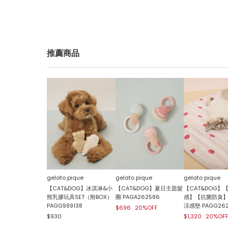
推薦商品
gelato pique
gelato pique
gelato pique
【CAT&DOG】冰淇淋&小
【CAT&DOG】夏日主題髮
【CAT&DOG】
熊乳膠玩具SET（附BOX）
圈 PAGA262586
感】【抗菌防臭】C
PAGG999138
涼感墊 PAGG262
$696
20%OFF
$930
$1,320
20%OF