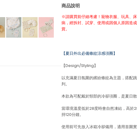
商品說明
※請購買前仔細考慮！寵物衣服、玩具、床
病，經拆封、試穿、使用或因個人原因造成
貨。
【夏日外出必備條紋涼感項圈】
【Design/Styling】
以充滿夏日氛圍的繽紛條紋為主題，搭配跳
列。
本款為可配戴於頸部的冷卻項圈，是夏日散
當環境溫度低於28度時會自然凍結，高於
持120分鐘。
使用前可先放入冰箱冷卻備用，適用首圍實