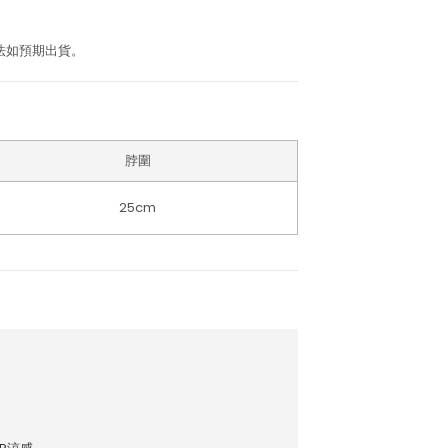
法如預期出貨。
脖圍
25cm