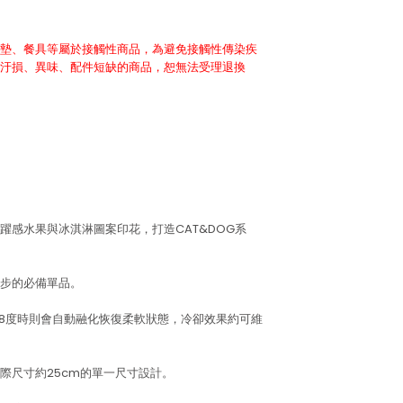
墊、餐具等屬於接觸性商品，為避免接觸性傳染疾
汙損、異味、配件短缺的商品，恕無法受理退換
躍感水果與冰淇淋圖案印花，打造CAT&DOG系
步的必備單品。
28度時則會自動融化恢復柔軟狀態，冷卻效果約可維
際尺寸約25cm的單一尺寸設計。