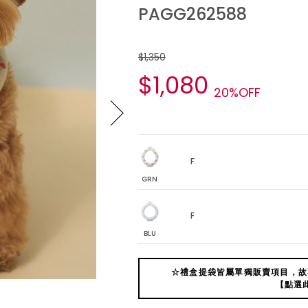
PAGG262588
$1,350
$1,080
20%OFF
F
GRN
F
BLU
☆禮盒提袋皆屬單獨販賣項目，故
【點選