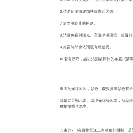
6.請勿使用微波加熱或靠近火源。
7.請勿用於其他用途。
8.請避免直射陽光、高溫潮濕環境，並置
9.冷卻時間會依環境有所差異。
10.若有髒污，請以沾濕後擰乾的布擦拭清
※由於光線原因，顏色可能與實際顏色有所
或是裝置顯示器、環境光線等因素，商品與
獨拍攝照片為主。
☆由於7-11在貨物配送上有材積的限制，