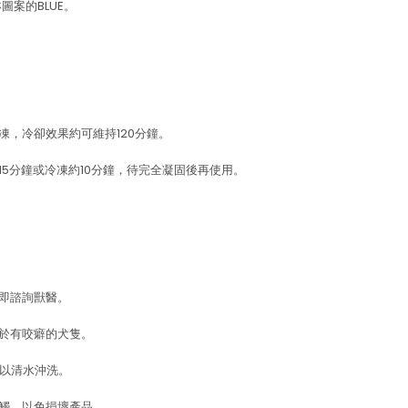
圖案的BLUE。
解凍，冷卻效果約可維持120分鐘。
15分鐘或冷凍約10分鐘，待完全凝固後再使用。
立即諮詢獸醫。
用於有咬癖的犬隻。
即以清水沖洗。
接觸，以免損壞產品。