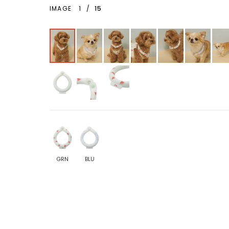
IMAGE
1
/
15
GRN
BLU