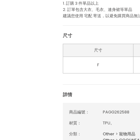
1. 訂購 3 件單品以上
2. 訂單包含大衣、毛衣、連身裙等單品
建議您使用
宅配
寄送，以避免購買商品無
尺寸
尺寸
F
詳情
商品編號：
PAGG262588
材質：
TPU。
分類：
Other
>
寵物用品