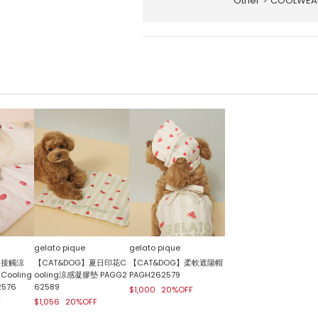
Other
>
COOLWE
gelato pique
gelato pique
【接觸涼
【CAT&DOG】夏日印花C
【CAT&DOG】柔軟遮陽帽
ooling
ooling涼感凝膠墊 PAGG2
PAGH262579
576
62589
$1,000
20%OFF
F
$1,056
20%OFF