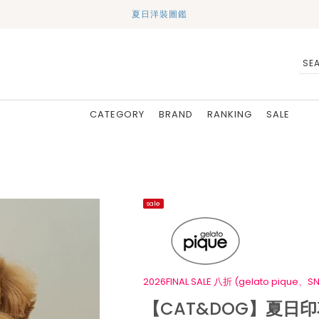
夏日洋裝圖鑑
CATEGORY
BRAND
RANKING
SALE
sale
2026FINAL SALE 八折 (gelato pique、SN
【CAT&DOG】夏日印