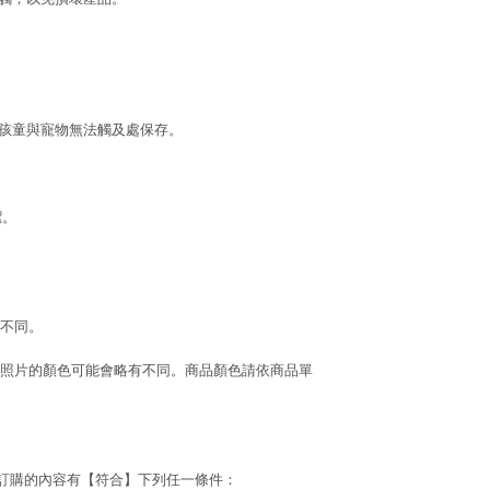
於孩童與寵物無法觸及處保存。
潔。
不同。
照片的顏色可能會略有不同。商品顏色請依商品單
若訂購的內容有【符合】下列任一條件：