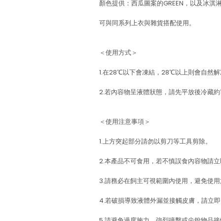
顏色提供：西瓜圖案的GREEN，以及冰淇淋
可與同系列上衣與雜貨搭配使用。
＜使用方式＞
1.在28℃以下會凍結，28℃以上則會自然
2.若內容物呈液體狀態，請先平放後冷藏約
＜使用注意事項＞
1.上方突起部分請勿以剪刀等工具剪除。
2.本產品不可食用，若不慎誤食內容物請
3.請務必在飼主可視範圍內使用，避免使
4.若破損導致液體外漏並接觸皮膚，請立
5.請避免過度施力、強烈撞擊或尖銳物品