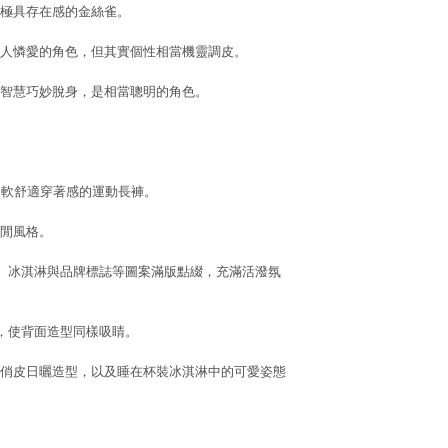
極具存在感的金絲雀。
人憐愛的角色，但其實個性相當機靈調皮。
智慧巧妙脫身，是相當聰明的角色。
柔軟舒適穿著感的運動長褲。
閒風格。
y、冰淇淋與品牌標誌等圖案滿版點綴，充滿活潑氛
綴，使背面造型同樣吸睛。
俏皮日曬造型，以及睡在杯裝冰淇淋中的可愛姿態