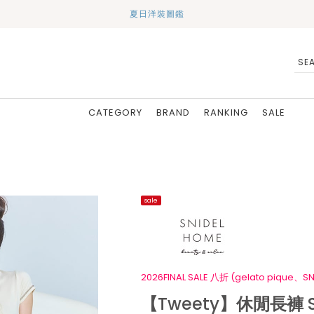
夏日洋裝圖鑑
CATEGORY
BRAND
RANKING
SALE
sale
2026FINAL SALE 八折 (gelato pique、SN
【Tweety】休閒長褲 S