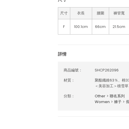
尺寸
衣長
腰圍
褲管寬
F
100.1cm
66cm
21.5cm
詳情
商品編號：
SHCP262096
材質：
聚酯纖維63％、棉3
＜美容加工＞積雪草（
分類：
Other
>
聯名系列
Women
>
褲子
>