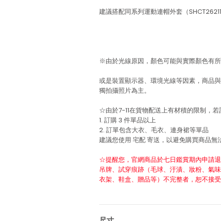
建議搭配同系列運動連帽外套（SHCT262
※由於光線原因，顏色可能與實際顏色有所
或是裝置顯示器、環境光線等因素，商品與
獨拍攝照片為主。
☆由於7-11在貨物配送上有材積的限制，
1. 訂購 3 件單品以上
2. 訂單包含大衣、毛衣、連身裙等單品
建議您使用
宅配
寄送，以避免購買商品無
☆提醒您，官網商品於七日鑑賞期內申請退
吊牌、試穿痕跡（毛球、汙漬、妝粉、氣味
衣架、鞋盒、贈品等）不完整者，恕不接受
尺寸