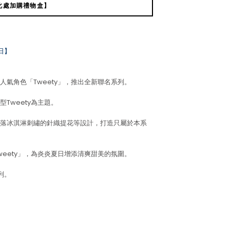
此處加購禮物盒】
日】
氣角色「Tweety」，推出全新聯名系列。
Tweety為主題。
落冰淇淋刺繡的針織提花等設計，打造只屬於本系
eety」，為炎炎夏日增添清爽甜美的氛圍。
列。