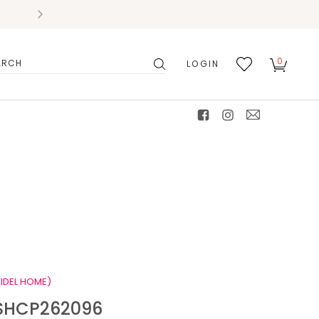
0
LOGIN
搜
我的
尋
最愛
facebook
instagram
mail
IDEL HOME)
HCP262096