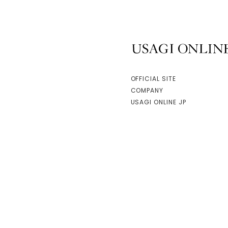
USAGI ONLINE
OFFICIAL SITE
COMPANY
USAGI ONLINE JP
facebook
instagram
Copyright © mash style lab(taiwan) Co.,Ltd. All Rights Reserved.