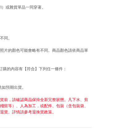
111）或雜貨單品一同穿著。
不同。
照片的顏色可能會略有不同。商品顏色請依商品單
若訂購的內容有【符合】下列任一條件：
法如預期出貨。
貨前，請確認商品保持全新完整狀態。凡下水、剪
殘留等）、人為加工，或配件、包裝（含包裝袋、
退貨。詳情請參考退換貨政策。