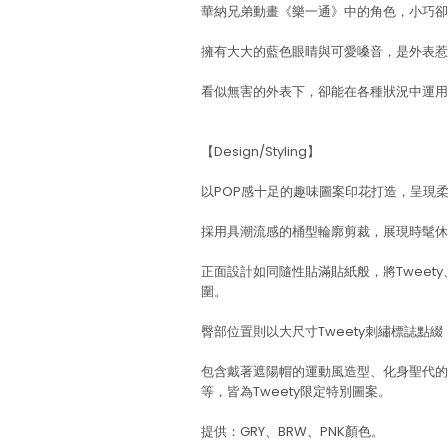
華納兄弟動畫《樂一通》中的角色，小巧卻
擁有大大的藍色眼睛與可愛嗓音，是外表惹
看似無害的外表下，卻能在各種狀況中運用
【Design/Styling】
以POP感十足的趣味圖案印花打造，呈現
採用具潮流感的桶型輪廓剪裁，展現時髦休
正面設計如同隨性貼滿貼紙般，將Tweet
圍。
臀部位置則以大尺寸Tweety刺繡標誌點
包含戴著遮陽帽的運動風造型、化身聖代的
等，皆為Tweety限定特別圖案。
提供：GRY、BRW、PNK顏色。