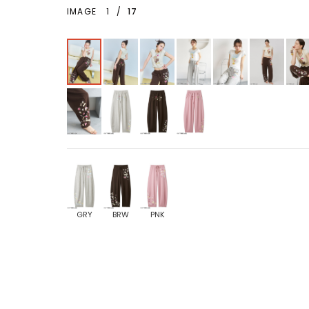
IMAGE
1
/
17
GRY
BRW
PNK