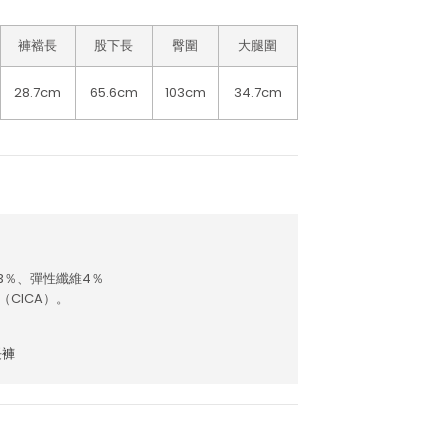
褲襠長
股下長
臀圍
大腿圍
28.7cm
65.6cm
103cm
34.7cm
3％、彈性纖維4％
CICA）。
長褲