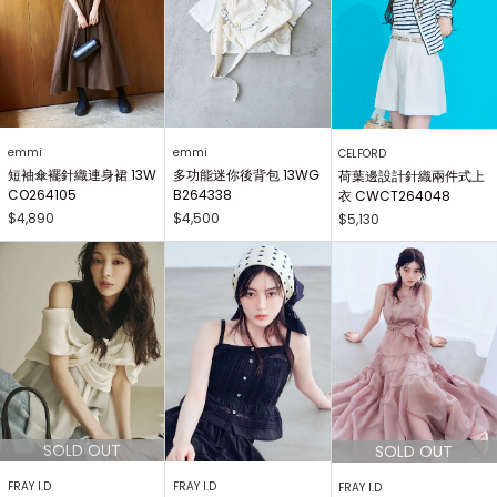
emmi
emmi
CELFORD
短袖傘襬針織連身裙 13W
多功能迷你後背包 13WG
荷葉邊設計針織兩件式上
CO264105
B264338
衣 CWCT264048
$4,890
$4,500
$5,130
FRAY I.D
FRAY I.D
FRAY I.D