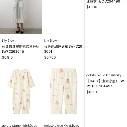
Lily Brown
Lily Brown
gelato pique Kids&Baby
荷葉邊透膚圍裙式連身裙
撞色刺繡連身裙 LWFO26
【BABY】畫家小熊印花
LWFO262045
3001
連身衣 PBCO264499
$6,810
$5,700
$1,900
gelato pique Kids&Baby
gelato pique Kids&Baby
gelato pique Kids&Baby