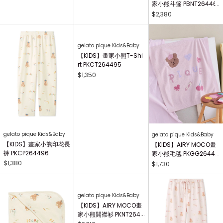
gelato pique Kids&Baby
gelato pique Kids&Baby
gelato pique Kids&Baby
【BABY】畫家小熊圍兜
【BABY】AIRY MOCO畫
【BABY】AIRY MOCO畫
兜 PBGG264739
家小熊造型嬰兒襪 PBGS
家小熊斗篷 PBNT26446
264415
4
$900
$1,090
$2,380
gelato pique Kids&Baby
【KIDS】畫家小熊T-Shi
rt PKCT264495
$1,350