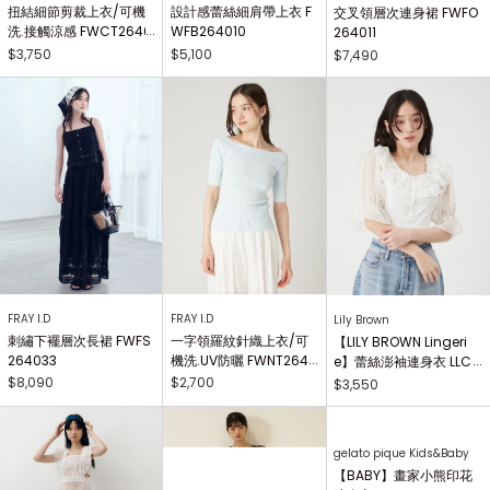
扭結細節剪裁上衣/可機
設計感蕾絲細肩帶上衣 F
交叉領層次連身裙 FWFO
洗.接觸涼感 FWCT2640
WFB264010
264011
25
$3,750
$5,100
$7,490
FRAY I.D
FRAY I.D
Lily Brown
刺繡下襬層次長裙 FWFS
一字領羅紋針織上衣/可
【LILY BROWN Lingeri
264033
機洗.UV防曬 FWNT2640
e】蕾絲澎袖連身衣 LLCO
29
262503
$8,090
$2,700
$3,550