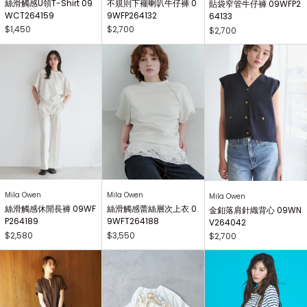
絲滑觸感U領T-Shirt 09
不規則下襬喇叭牛仔褲 0
貼袋窄管牛仔褲 09WFP2
WCT264159
9WFP264132
64133
$1,450
$2,700
$2,700
Mila Owen
Mila Owen
Mila Owen
絲滑觸感休閒長褲 09WF
絲滑觸感蕾絲層次上衣 0
金釦落肩針織背心 09WN
P264189
9WFT264188
V264042
$2,580
$3,550
$2,700