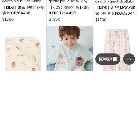
gelato pique Kids&Baby
gelato pique Kids&Baby
gelato pique Kids&Baby
【KIDS】畫家小熊印花長
【KIDS】畫家小熊T-Shi
【KIDS】AIRY MOCO畫
褲 PKCP264496
rt PKCT264495
家小熊毛毯 PKGG26441
7
$1,380
$1,350
$1,730
排列順序
選擇顯示列數／排列順序
gelato pique Kids&Baby
gelato pique Kids&Baby
gelato pique
【KIDS】畫家小熊印花萬
【KIDS】AIRY MOCO畫
畫家小熊印花長褲 PWCP
顯示列數
用毯 PKGG264740
家小熊開襟衫 PKNT2644
264340
63
$1,700
$2,310
$2,410
二列顯示（圖片較大）
三列顯示（圖片較多）