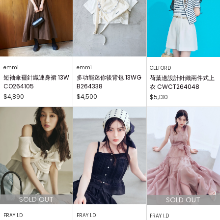
emmi
emmi
CELFORD
短袖傘襬針織連身裙 13W
多功能迷你後背包 13WG
荷葉邊設計針織兩件式上
CO264105
B264338
衣 CWCT264048
$4,890
$4,500
$5,130
FRAY I.D
FRAY I.D
FRAY I.D