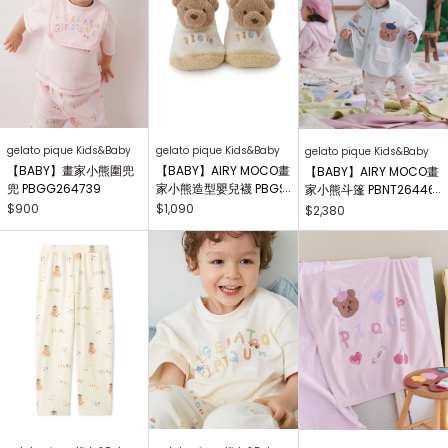
gelato pique Kids&Baby
gelato pique Kids&Baby
gelato pique Kids&Baby
【BABY】畫家小熊圍兜
【BABY】AIRY MOCO畫
【BABY】AIRY MOCO畫
兜 PBGG264739
家小熊造型嬰兒襪 PBGS
家小熊斗篷 PBNT26446
264415
4
$900
$1,090
$2,380