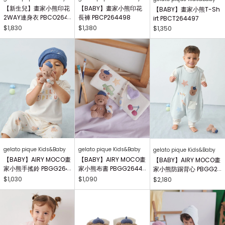
【新生兒】畫家小熊印花
【BABY】畫家小熊印花
【BABY】畫家小熊T-Sh
2WAY連身衣 PBCO264
長褲 PBCP264498
irt PBCT264497
738
$1,830
$1,380
$1,350
gelato pique Kids&Baby
gelato pique Kids&Baby
gelato pique Kids&Baby
【BABY】AIRY MOCO畫
【BABY】AIRY MOCO畫
【BABY】AIRY MOCO畫
家小熊手搖鈴 PBGG264
家小熊布書 PBGG26441
家小熊防踢背心 PBGG2
414
8
64465
$1,030
$1,090
$2,180