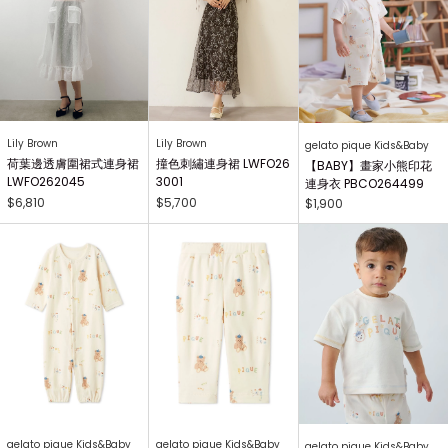
Lily Brown
Lily Brown
gelato pique Kids&Baby
荷葉邊透膚圍裙式連身裙
撞色刺繡連身裙 LWFO26
【BABY】畫家小熊印花
LWFO262045
3001
連身衣 PBCO264499
$6,810
$5,700
$1,900
gelato pique Kids&Baby
gelato pique Kids&Baby
gelato pique Kids&Baby