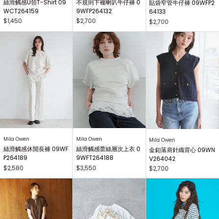
絲滑觸感U領T-Shirt 09
不規則下襬喇叭牛仔褲 0
貼袋窄管牛仔褲 09WFP2
WCT264159
9WFP264132
64133
$1,450
$2,700
$2,700
Mila Owen
Mila Owen
Mila Owen
絲滑觸感休閒長褲 09WF
絲滑觸感蕾絲層次上衣 0
金釦落肩針織背心 09WN
P264189
9WFT264188
V264042
$2,580
$3,550
$2,700