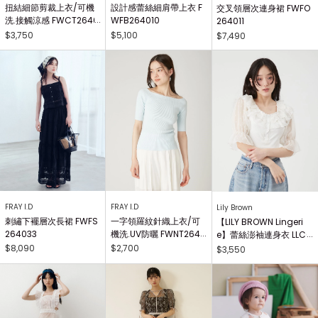
扭結細節剪裁上衣/可機
設計感蕾絲細肩帶上衣 F
交叉領層次連身裙 FWFO
洗.接觸涼感 FWCT2640
WFB264010
264011
25
$3,750
$5,100
$7,490
FRAY I.D
FRAY I.D
Lily Brown
刺繡下襬層次長裙 FWFS
一字領羅紋針織上衣/可
【LILY BROWN Lingeri
264033
機洗.UV防曬 FWNT2640
e】蕾絲澎袖連身衣 LLCO
29
262503
$8,090
$2,700
$3,550