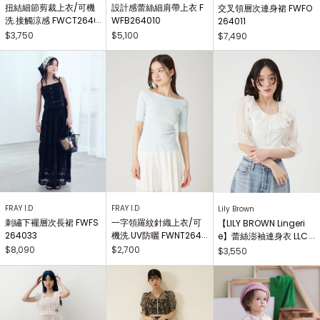
扭結細節剪裁上衣/可機
設計感蕾絲細肩帶上衣 F
交叉領層次連身裙 FWFO
洗.接觸涼感 FWCT2640
WFB264010
264011
25
$3,750
$5,100
$7,490
FRAY I.D
FRAY I.D
Lily Brown
刺繡下襬層次長裙 FWFS
一字領羅紋針織上衣/可
【LILY BROWN Lingeri
264033
機洗.UV防曬 FWNT2640
e】蕾絲澎袖連身衣 LLCO
29
262503
$8,090
$2,700
$3,550