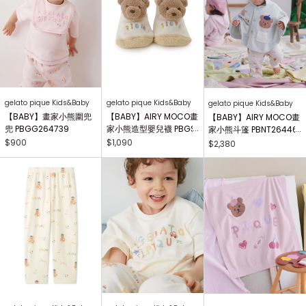
gelato pique Kids&Baby
gelato pique Kids&Baby
gelato pique Kids&Baby
【BABY】畫家小熊圍兜
【BABY】AIRY MOCO畫
【BABY】AIRY MOCO畫
兜 PBGG264739
家小熊造型嬰兒襪 PBGS
家小熊斗篷 PBNT26446
264415
4
$900
$1,090
$2,380