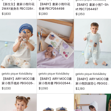
【新生兒】畫家小熊印花
【BABY】畫家小熊印花
【BABY】畫家小熊T-Sh
2WAY連身衣 PBCO264
長褲 PBCP264498
irt PBCT264497
738
$1,830
$1,380
$1,350
gelato pique Kids&Baby
gelato pique Kids&Baby
gelato pique Kids&Baby
【BABY】AIRY MOCO畫
【BABY】AIRY MOCO畫
【BABY】AIRY MOCO畫
家小熊手搖鈴 PBGG264
家小熊布書 PBGG26441
家小熊防踢背心 PBGG2
414
8
64465
$1,030
$1,090
$2,180