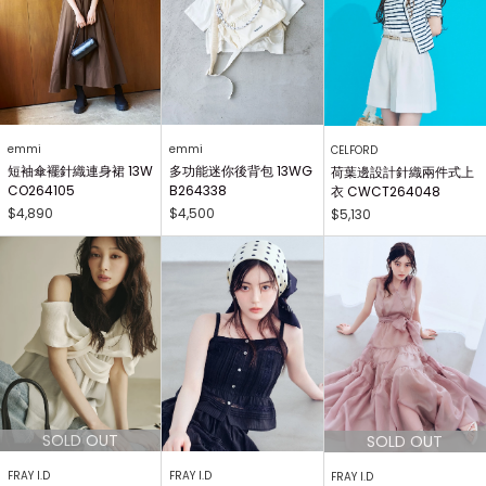
emmi
emmi
CELFORD
短袖傘襬針織連身裙 13W
多功能迷你後背包 13WG
荷葉邊設計針織兩件式上
CO264105
B264338
衣 CWCT264048
$4,890
$4,500
$5,130
FRAY I.D
FRAY I.D
FRAY I.D