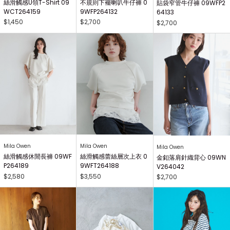
絲滑觸感U領T-Shirt 09
不規則下襬喇叭牛仔褲 0
貼袋窄管牛仔褲 09WFP2
WCT264159
9WFP264132
64133
$1,450
$2,700
$2,700
Mila Owen
Mila Owen
Mila Owen
絲滑觸感休閒長褲 09WF
絲滑觸感蕾絲層次上衣 0
金釦落肩針織背心 09WN
P264189
9WFT264188
V264042
$2,580
$3,550
$2,700