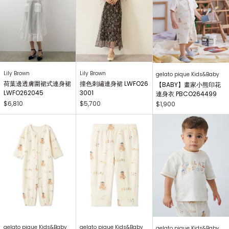
Lily Brown
Lily Brown
gelato pique Kids&Baby
荷葉邊透膚圍裙式連身裙
撞色刺繡連身裙 LWFO26
【BABY】畫家小熊印花
LWFO262045
3001
連身衣 PBCO264499
$6,810
$5,700
$1,900
gelato pique Kids&Baby
gelato pique Kids&Baby
gelato pique Kids&Baby