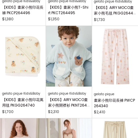
gelato pique Kids&Baby
gelato pique Kids&Baby
gelato pique Kids&Baby
【KIDS】畫家小熊印花長
【KIDS】畫家小熊T-Shi
【KIDS】AIRY MOCO畫
褲 PKCP264496
rt PKCT264495
家小熊毛毯 PKGG26441
7
$1,380
$1,350
$1,730
gelato pique Kids&Baby
gelato pique Kids&Baby
gelato pique
【KIDS】畫家小熊印花萬
【KIDS】AIRY MOCO畫
畫家小熊印花長褲 PWCP
用毯 PKGG264740
家小熊開襟衫 PKNT2644
264340
63
$1,700
$2,310
$2,410